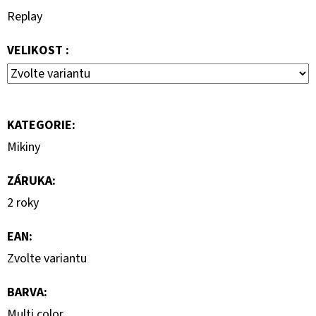
Replay
2
800
Kč
VELIKOST :
Původně:
4
000
Kč
KATEGORIE
:
Mikiny
ZÁRUKA
:
2 roky
EAN
:
Zvolte variantu
BARVA
:
Multi color