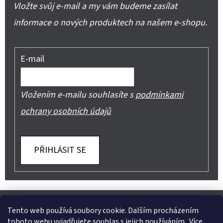
Vložte svůj e-mail a my vám budeme zasílat
informace o nových produktech na našem e-shopu.
E-mail
Vložením e-mailu souhlasíte s
podmínkami
ochrany osobních údajů
PŘIHLÁSIT SE
Z
Shoptet.cz
Můjprvníeshop.cz
Á
Tento web používá soubory cookie. Dalším procházením
tohoto webu vyjadřujete souhlas s jejich používáním.. Více