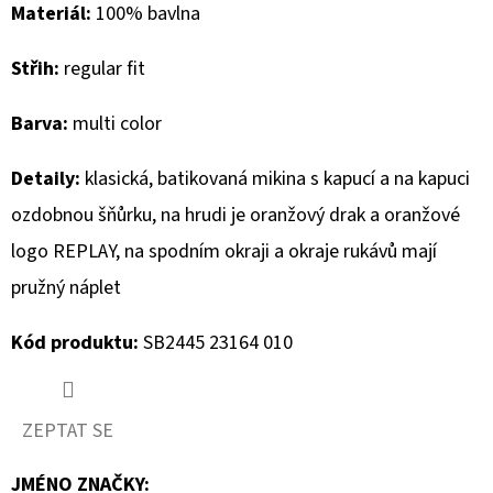
Materiál:
100% bavlna
D
Střih:
regular fit
O
P
Barva:
multi color
O
R
Detaily:
klasická, batikovaná mikina s kapucí a na kapuci
U
ozdobnou šňůrku, na hrudi je oranžový drak a oranžové
Č
U
logo REPLAY, na spodním okraji a okraje rukávů mají
J
pružný náplet
E
M
Kód produktu:
SB2445 23164 010
E
ZEPTAT SE
BLAUER
DÁMSKÉ
BOTY
JMÉNO ZNAČKY
: