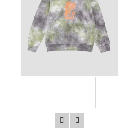
E
T
E
N
A
J
Í
T
?
HLEDAT
Facebook
Twitter