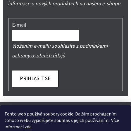
informace o nových produktech na našem e-shopu.
E-mail
Vložením e-mailu souhlasíte s
podmínkami
ochrany osobních údajů
PŘIHLÁSIT SE
Z
Shoptet.cz
Můjprvníeshop.cz
Á
Tento web používá soubory cookie. Dalším procházením
tohoto webu vyjadřujete souhlas s jejich používáním.. Více
P
informací
zde
.