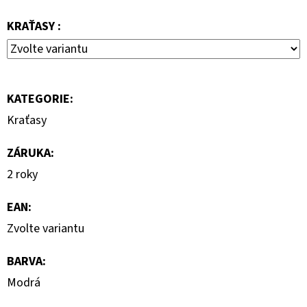
890
Kč
KRAŤASY :
KATEGORIE
:
Kraťasy
ZÁRUKA
:
2 roky
EAN
:
Zvolte variantu
BARVA
:
Modrá