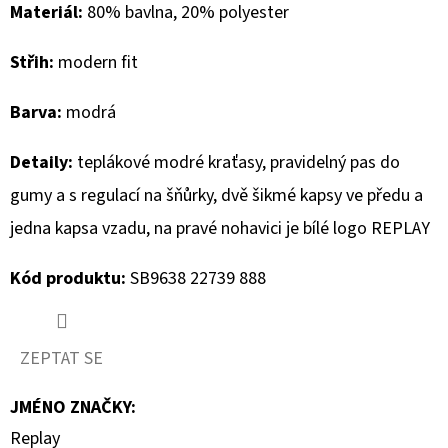
Materiál:
80% bavlna, 20% polyester
D
Střih:
modern fit
O
P
Barva:
modrá
O
R
Detaily:
teplákové modré kraťasy, pravidelný pas do
U
gumy a s regulací na šňůrky, dvě šikmé kapsy ve předu a
Č
U
jedna kapsa vzadu, na pravé nohavici je bílé logo REPLAY
J
E
Kód produktu:
SB9638 22739 888
M
E
ZEPTAT SE
MUSTANG
JMÉNO ZNAČKY
:
PÁSEK
Replay