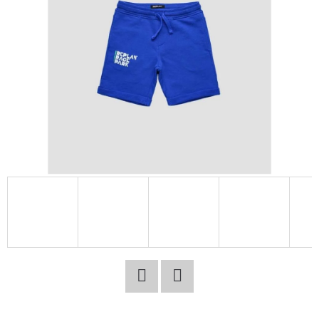
E
T
E
N
A
J
Í
T
?
HLEDAT
Facebook
Twitter