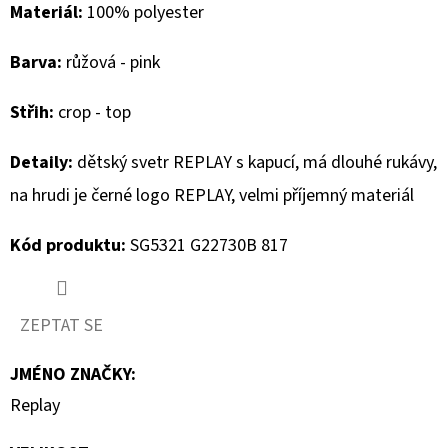
Materiál:
100% polyester
D
Barva:
růžová - pink
O
P
Střih:
crop - top
O
R
Detaily:
dětský svetr REPLAY s kapucí, má dlouhé rukávy,
U
na hrudi je černé logo REPLAY, velmi příjemný materiál
Č
U
Kód produktu:
SG5321 G22730B 817
J
E
M
ZEPTAT SE
E
JMÉNO ZNAČKY
:
Replay
BLAUER
DÁMSKÉ
BOTY