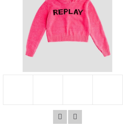
E
T
E
N
A
J
Í
T
?
HLEDAT
Facebook
Twitter