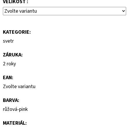
VELIKOST :
2
800
Kč
Původně:
4
000
KATEGORIE
:
Kč
svetr
ZÁRUKA
:
2 roky
EAN
:
Zvolte variantu
BARVA
:
růžová-pink
MATERIÁL
: