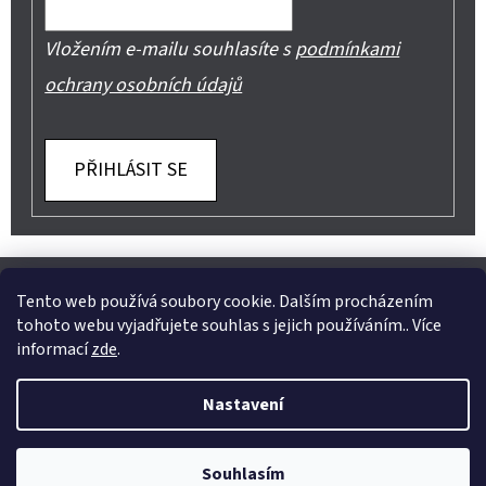
Vložením e-mailu souhlasíte s
podmínkami
ochrany osobních údajů
PŘIHLÁSIT SE
Z
Shoptet.cz
Můjprvníeshop.cz
Á
Tento web používá soubory cookie. Dalším procházením
tohoto webu vyjadřujete souhlas s jejich používáním.. Více
P
informací
zde
.
A
Instagram
Nastavení
T
Vytvořil Shoptet
Í
Copyright 2026
Jeans Mode
. Všechna práva vyhrazena.
Souhlasím