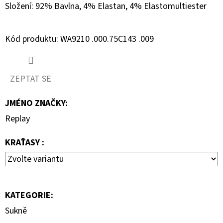
Složení: 92% Bavlna, 4% Elastan, 4% Elastomultiester
D
O
Kód produktu: WA9210 .000.75C143 .009
P
O
R
ZEPTAT SE
U
Č
JMÉNO ZNAČKY
:
U
Replay
J
E
KRAŤASY :
M
E
KATEGORIE
:
REPLAY
BOTY
Sukně
NA