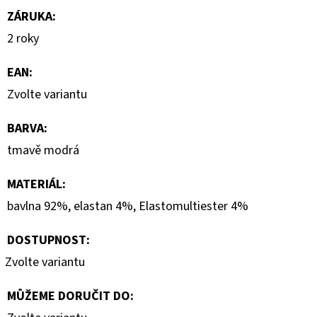
KLÍNKU
ZÁRUKA
:
1
2 roky
150
Kč
Původně:
EAN
:
2
300
Zvolte variantu
Kč
BARVA
:
tmavě modrá
MATERIÁL
:
bavlna 92%, elastan 4%, Elastomultiester 4%
DOSTUPNOST:
Zvolte variantu
MŮŽEME DORUČIT DO: