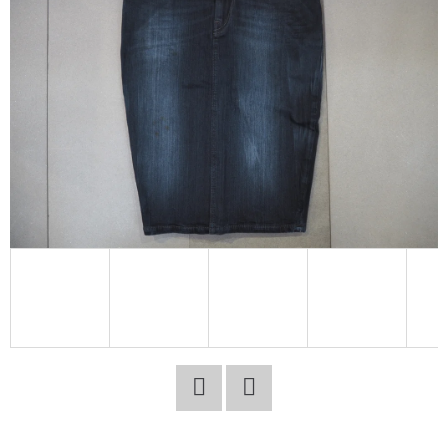
E
T
E
N
A
J
Í
T
?
HLEDAT
Facebook
Twitter