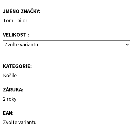
2
JMÉNO ZNAČKY
:
800
Kč
Tom Tailor
Původně:
4
000
VELIKOST :
Kč
KATEGORIE
:
Košile
ZÁRUKA
:
2 roky
EAN
:
Zvolte variantu