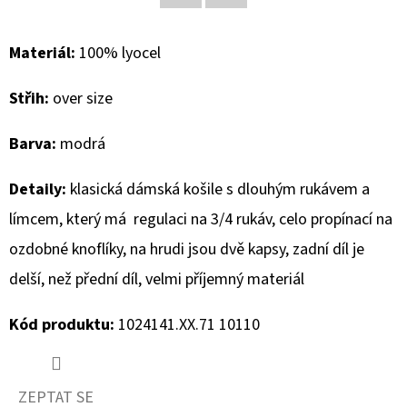
Facebook
Twitter
D
Materiál:
100% lyocel
O
P
Střih:
over size
O
R
Barva:
modrá
U
Č
Detaily:
klasická dámská košile s dlouhým rukávem a
U
límcem, který má regulaci na 3/4 rukáv, celo propínací na
J
ozdobné knoflíky, na hrudi jsou dvě kapsy, zadní díl je
E
M
delší, než přední díl, velmi příjemný materiál
E
Kód produktu:
1024141.XX.71 10110
BLAUER
DÁMSKÉ
ZEPTAT SE
BOTY