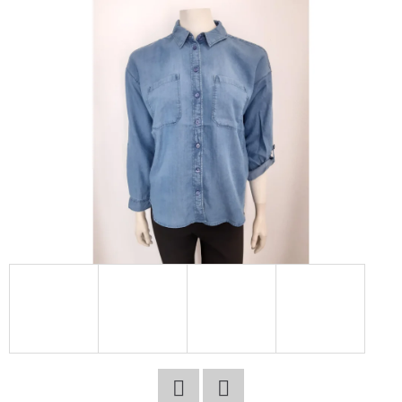
E
T
E
N
A
J
Í
T
?
HLEDAT