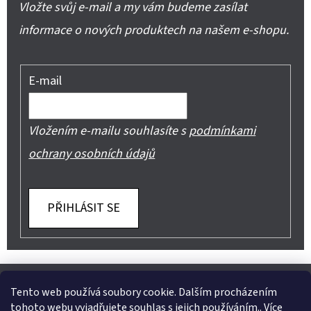
Vložte svůj e-mail a my vám budeme zasílat
informace o nových produktech na našem e-shopu.
E-mail
Vložením e-mailu souhlasíte s
podmínkami
ochrany osobních údajů
PŘIHLÁSIT SE
Z
Shoptet.cz
Můjprvníeshop.cz
Á
Tento web používá soubory cookie. Dalším procházením
tohoto webu vyjadřujete souhlas s jejich používáním.. Více