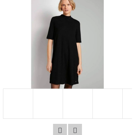
E
T
E
N
A
J
Í
T
?
HLEDAT