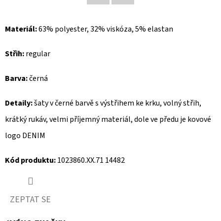
Facebook
Twitter
D
Materiál:
63% polyester, 32% viskóza, 5% elastan
O
P
Střih:
regular
O
R
Barva:
černá
U
Č
Detaily:
šaty v černé barvě s výstřihem ke krku, volný střih,
U
krátký rukáv, velmi příjemný materiál, dole ve předu je kovové
J
E
logo DENIM
M
Kód produktu:
1023860.XX.71 14482
E
ZEPTAT SE
MUSTANG
PÁNSKÉ
TRIKO