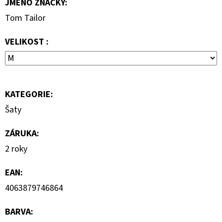
JMÉNO ZNAČKY
:
S
KRÁTKÝM
Tom Tailor
RUKÁVEM
399
VELIKOST :
Kč
KATEGORIE
:
Šaty
ZÁRUKA
:
2 roky
EAN
:
4063879746864
BARVA
: