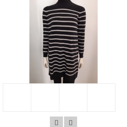
E
T
E
N
A
J
Í
T
?
HLEDAT