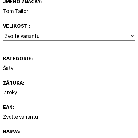
JMÉNO ZNAČKY
:
890
Kč
Tom Tailor
VELIKOST :
KATEGORIE
:
Šaty
ZÁRUKA
:
2 roky
EAN
:
Zvolte variantu
BARVA
: