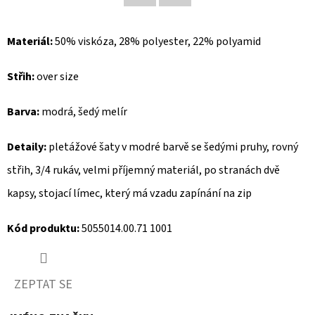
Facebook
Twitter
D
Materiál:
50% viskóza, 28% polyester, 22% polyamid
O
P
Střih:
over size
O
R
Barva:
modrá, šedý melír
U
Č
Detaily:
pletážové šaty v modré barvě se šedými pruhy, rovný
U
střih, 3/4 rukáv, velmi příjemný materiál, po stranách dvě
J
E
kapsy, stojací límec, který má vzadu zapínání na zip
M
Kód produktu:
5055014.00.71 1001
E
ZEPTAT SE
MUSTANG
PÁSEK