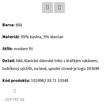
D
O
Facebook
Twitter
P
Barva:
bílá
O
R
Materiál:
95% bavlna, 5% elastan
U
Č
Střih:
modern fit
U
J
Detail:
bílé, klasické dámské triko s krátkým rukávem,
E
lodičkový výstřih, na levé, spodní straně je logo DENIM
M
E
Kód produktu:
1024962.XX.71 10348
GEOX
ZEPTAT SE
DÁMSKÝ
KABÁT