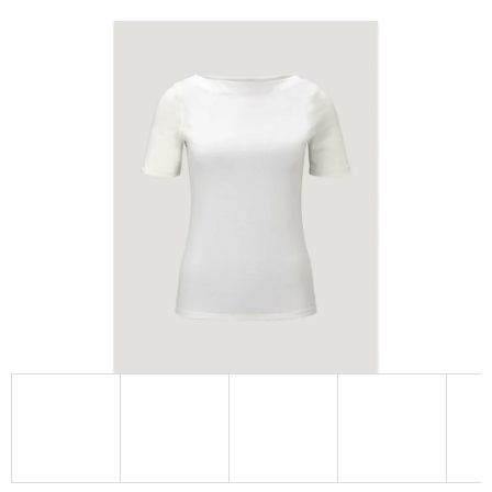
E
T
E
N
A
J
Í
T
?
HLEDAT