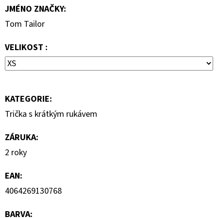
JMÉNO ZNAČKY
:
7
000
Tom Tailor
Kč
VELIKOST :
KATEGORIE
:
Trička s krátkým rukávem
ZÁRUKA
:
2 roky
EAN
:
4064269130768
BARVA
: