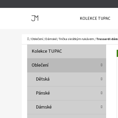
K
Přejít
O
Zpět
Zpět
na
KOLEKCE TUPAC
Š
do
do
obsah
Í
obchodu
obchodu
C
K
Domů
/
Oblečení
/
Dámské
/
Trička s krátkým rukávem
/
Trussardi dáms
P
K
Přeskočit
Kolekce TUPAC
A
O
kategorie
T
S
Oblečení
E
T
G
Dětská
O
R
R
A
Pánské
I
N
E
N
Dámské