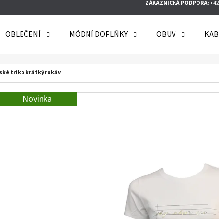
ZÁKAZNICKÁ PODPORA:
+42
OBLEČENÍ
MÓDNÍ DOPLŇKY
OBUV
KAB
O POTŘEBUJETE NAJÍT?
ké triko krátký rukáv
Novinka
HLEDAT
DOPORUČUJEME