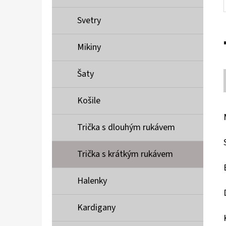
Svetry
Mikiny
Šaty
Košile
Trička s dlouhým rukávem
Trička s krátkým rukávem
Halenky
Kardigany