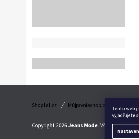
Z
Shoptet.cz
Můjprvníeshop.cz
Á
Tento web p
vyjadřujete s
P
Copyright 2026
Jeans Mode
. Všechna práva v
A
Nastaven