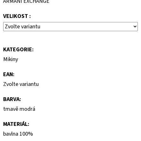
ARMANI EXCHANGE
890
Kč
VELIKOST :
KATEGORIE
:
Mikiny
EAN
:
Zvolte variantu
BARVA
:
tmavě modrá
MATERIÁL
:
bavlna 100%