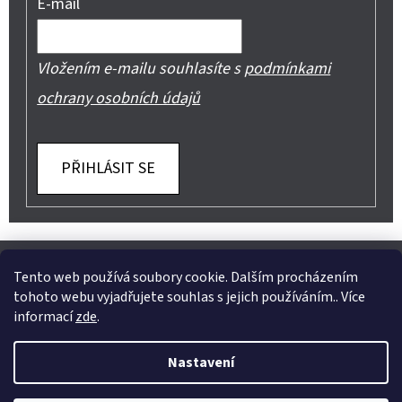
E-mail
Vložením e-mailu souhlasíte s
podmínkami
ochrany osobních údajů
PŘIHLÁSIT SE
Z
Shoptet.cz
Můjprvníeshop.cz
Á
Tento web používá soubory cookie. Dalším procházením
tohoto webu vyjadřujete souhlas s jejich používáním.. Více
P
informací
zde
.
A
Instagram
Nastavení
T
Vytvořil Shoptet