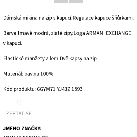
Facebook
Twitter
D
Dámská mikina na zip s kapucí.Regulace kapuce šňůrkami.
O
P
Barva tmavě modrá, zlaté zipy.Loga ARMANI EXCHANGE
O
v kapuci.
R
U
Elastické manžety a lem.Dvě kapsy na zip.
Č
U
Materiál: bavlna 100%
J
E
Kód produktu: 6GYM71 YJ43Z 1593
M
E
ZEPTAT SE
MUSTANG
JMÉNO ZNAČKY
:
PÁSEK