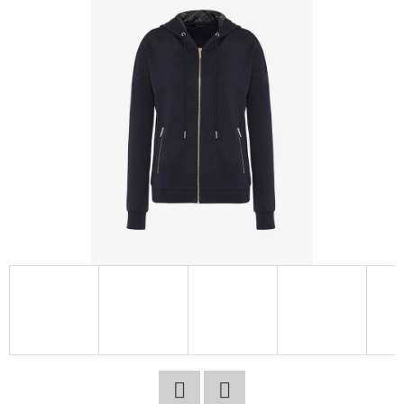
E
T
E
N
A
J
Í
T
?
HLEDAT