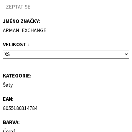
KLÍNKU
ZEPTAT SE
1
150
JMÉNO ZNAČKY
:
Kč
Původně:
ARMANI EXCHANGE
2
300
Kč
VELIKOST :
KATEGORIE
:
Šaty
EAN
:
8055180314784
BARVA
:
Černá