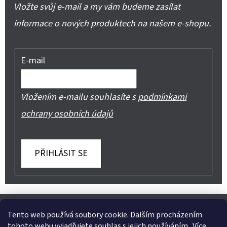
Vložte svůj e-mail a my vám budeme zasílat
informace o nových produktech na našem e-shopu.
E-mail
Vložením e-mailu souhlasíte s
podmínkami
ochrany osobních údajů
PŘIHLÁSIT SE
Z
Shoptet.cz
Můjprvníeshop.cz
Á
Tento web používá soubory cookie. Dalším procházením
tohoto webu vyjadřujete souhlas s jejich používáním.. Více