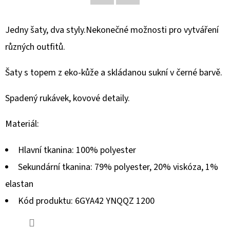
Facebook
Twitter
D
Jedny šaty, dva styly.Nekonečné možnosti pro vytváření
O
různých outfitů.
P
O
Šaty s topem z eko-kůže a skládanou sukní v černé barvě.
R
U
Spadený rukávek, kovové detaily.
Č
U
Materiál:
J
E
Hlavní tkanina: 100% polyester
M
Sekundární tkanina: 79% polyester, 20% viskóza, 1%
E
elastan
Kód produktu: 6GYA42 YNQQZ 1200
REPLAY
BOTY
NA