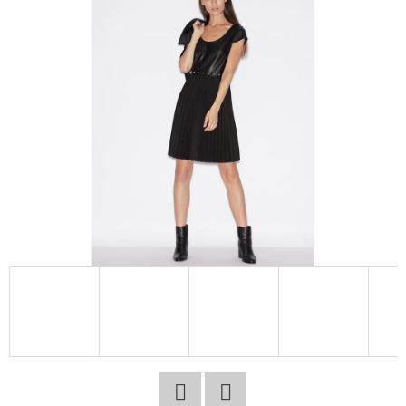
E
T
E
N
A
J
Í
T
?
HLEDAT