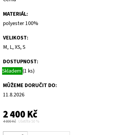
MATERIÁL
:
polyester 100%
VELIKOST
:
M, L, XS, S
DOSTUPNOST:
Skladem
(1 ks)
MŮŽEME DORUČIT DO:
11.8.2026
2 400 Kč
4 800 Kč
Ušetříte 50 %