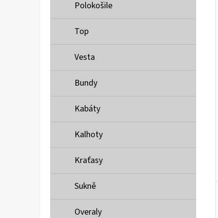
Í
Polokošile
P
A
Top
MUSTANG PÁSEK
N
690 Kč
Vesta
E
L
Bundy
Kabáty
Kalhoty
Kraťasy
Sukně
Overaly