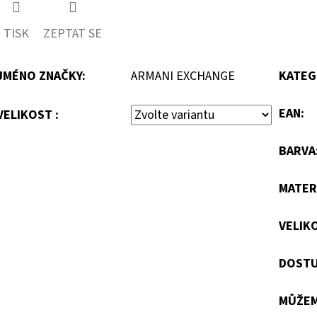
TISK
ZEPTAT SE
JMÉNO ZNAČKY
:
ARMANI EXCHANGE
KATEG
EAN
:
VELIKOST :
BARVA
MATER
VELIK
DOSTU
MŮŽEM