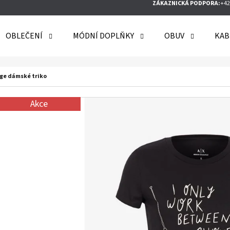
ZÁKAZNICKÁ PODPORA:
+42
OBLEČENÍ
MÓDNÍ DOPLŇKY
OBUV
KAB
O POTŘEBUJETE NAJÍT?
ge dámské triko
Akce
HLEDAT
DOPORUČUJEME