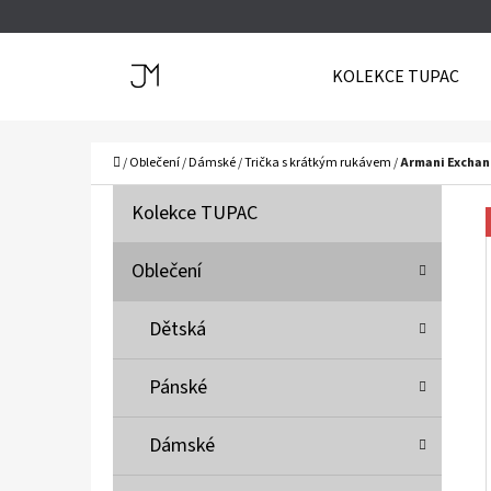
K
Přejít
O
Zpět
Zpět
na
KOLEKCE TUPAC
Š
do
do
obsah
Í
obchodu
obchodu
C
K
Domů
/
Oblečení
/
Dámské
/
Trička s krátkým rukávem
/
Armani Exchan
P
K
Přeskočit
Kolekce TUPAC
A
O
kategorie
T
S
Oblečení
E
T
G
Dětská
O
R
R
A
Pánské
I
N
E
N
Dámské