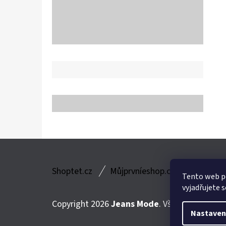
Z
Shoptet.cz
Můjprvníeshop.cz
Á
Tento web p
vyjadřujete s
P
Copyright 2026
Jeans Mode
. Všechna práva v
A
Nastaven