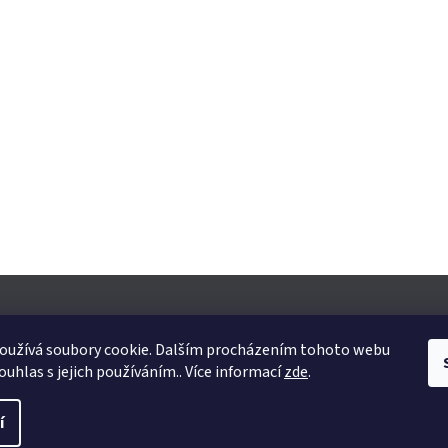
oužívá soubory cookie. Dalším procházením tohoto webu
ouhlas s jejich používáním.. Více informací
zde
.
yhrazena.
Upravit nastavení cookies
í