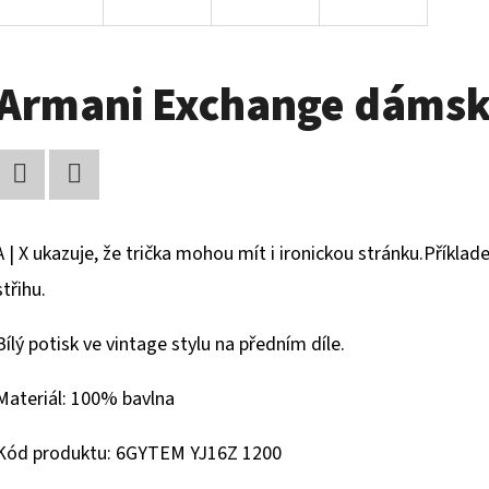
Armani Exchange dámské
Facebook
Twitter
A | X ukazuje, že trička mohou mít i ironickou stránku.Příklad
střihu.
Bílý potisk ve vintage stylu na předním díle.
Materiál: 100% bavlna
Kód produktu: 6GYTEM YJ16Z 1200