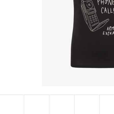
MUSTANG PÁSEK
MUSTANG PÁNSKÉ 
RUKÁVEM
890 Kč
399 Kč