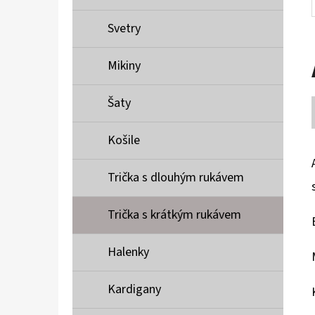
Svetry
Mikiny
Šaty
Košile
Trička s dlouhým rukávem
Trička s krátkým rukávem
Halenky
Kardigany