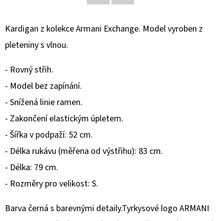
Facebook
Twitter
D
Kardigan z kolekce Armani Exchange. Model vyroben z
O
pleteniny s vlnou.
P
O
- Rovný střih.
R
U
- Model bez zapínání.
Č
- Snížená linie ramen.
U
- Zakončení elastickým úpletem.
J
- Šířka v podpaží: 52 cm.
E
M
- Délka rukávu (měřena od výstřihu): 83 cm.
E
- Délka: 79 cm.
- Rozměry pro velikost: S.
REPLAY
BOTY
Barva černá s barevnými detaily.Tyrkysové logo ARMANI
NA