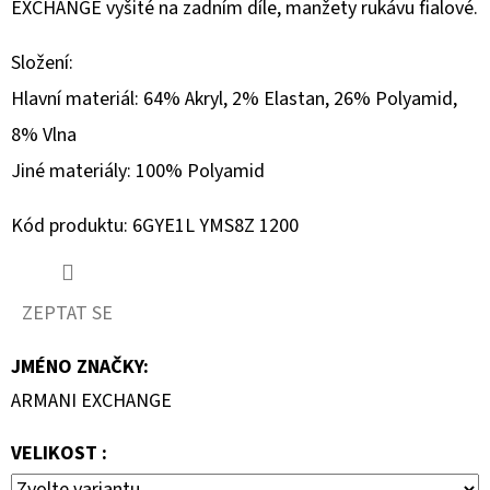
EXCHANGE vyšité na zadním díle, manžety rukávu fialové.
KLÍNKU
1
Složení:
150
Kč
Hlavní materiál: 64% Akryl, 2% Elastan, 26% Polyamid,
Původně:
2
8% Vlna
300
Kč
Jiné materiály: 100% Polyamid
Kód produktu: 6GYE1L YMS8Z 1200
ZEPTAT SE
JMÉNO ZNAČKY
:
ARMANI EXCHANGE
VELIKOST :