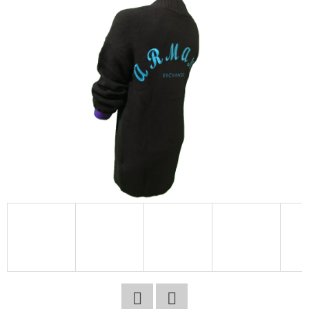
E
T
E
N
A
J
Í
T
?
HLEDAT