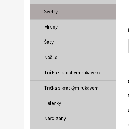
Svetry
Mikiny
Šaty
Košile
Trička s dlouhým rukávem
Trička s krátkým rukávem
Halenky
Kardigany