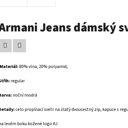
Armani Jeans dámský s
Facebook
Twitter
Materiál:
80% vlna, 20% polyamid,
Střih:
regular
Barva:
noční modrá
Detaily:
celo propínací svetr na zlatý dvoucestný zip, kapuce s 
na levém boku kožené logo AJ