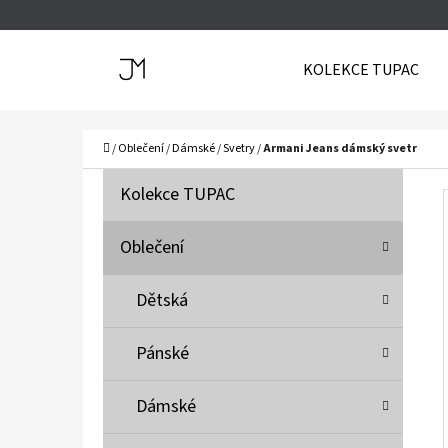
K
Přejít
O
Zpět
Zpět
na
KOLEKCE TUPAC
Š
do
do
obsah
Í
obchodu
obchodu
C
K
Domů
/
Oblečení
/
Dámské
/
Svetry
/
Armani Jeans dámský svetr
P
K
Přeskočit
Kolekce TUPAC
A
O
kategorie
T
S
Oblečení
E
T
G
Dětská
O
R
R
A
Pánské
I
N
E
N
Dámské