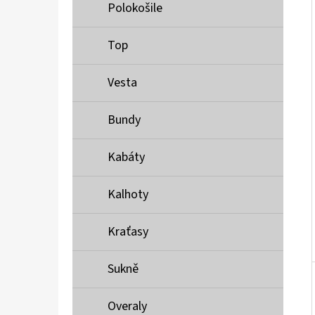
Í
Polokošile
P
A
Top
MUSTANG PÁSEK
N
690 Kč
Vesta
E
L
Bundy
Kabáty
Kalhoty
Kraťasy
Sukně
Overaly