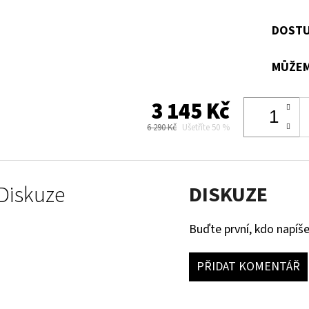
DOSTU
MŮŽEM
3 145 Kč
6 290 Kč
Ušetříte 50 %
Diskuze
DISKUZE
Buďte první, kdo napíše
PŘIDAT KOMENTÁŘ