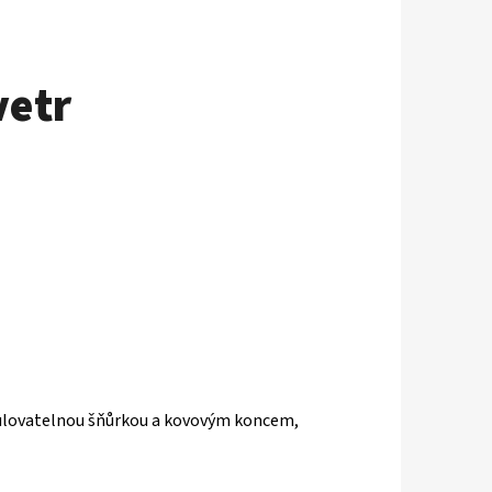
vetr
regulovatelnou šňůrkou a kovovým koncem
,