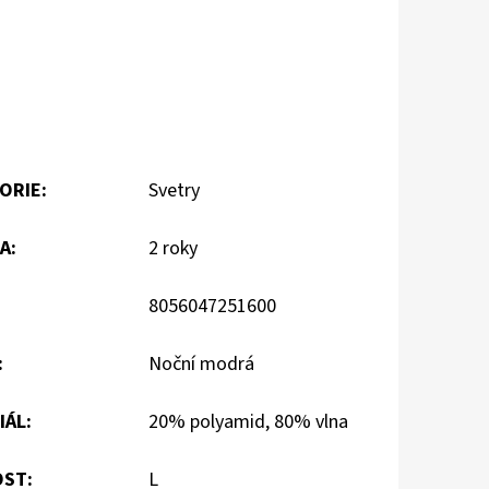
ORIE
:
Svetry
A
:
2 roky
8056047251600
:
Noční modrá
IÁL
:
20% polyamid, 80% vlna
OST
:
L