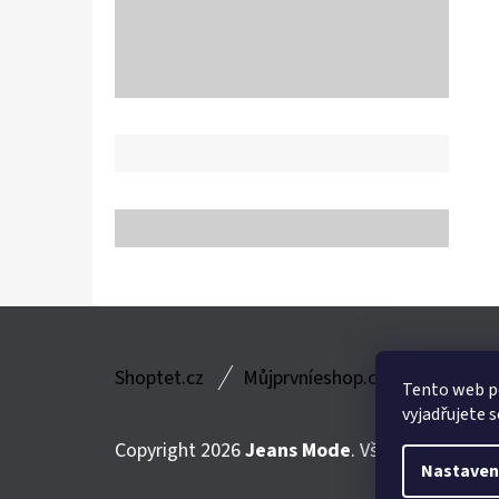
Z
Shoptet.cz
Můjprvníeshop.cz
Á
Tento web p
vyjadřujete s
P
Copyright 2026
Jeans Mode
. Všechna práva v
A
Nastaven