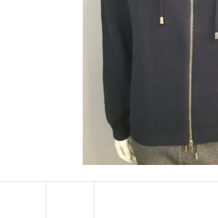
MUSTANG PÁSEK
MUSTANG PÁNSKÉ 
RUKÁVEM
890 Kč
399 Kč