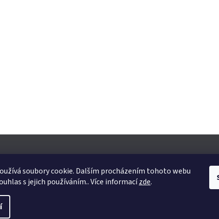
oužívá soubory cookie. Dalším procházením tohoto webu
ouhlas s jejich používáním.. Více informací
zde
.
yhrazena.
Upravit nastavení cookies
í