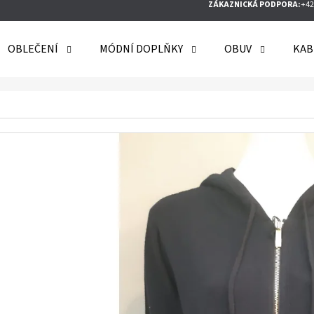
ZÁKAZNICKÁ PODPORA:
+42
OBLEČENÍ
MÓDNÍ DOPLŇKY
OBUV
KAB
O POTŘEBUJETE NAJÍT?
HLEDAT
DOPORUČUJEME