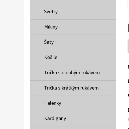
Svetry
Mikiny
Šaty
Košile
Trička s dlouhým rukávem
Trička s krátkým rukávem
Halenky
Kardigany