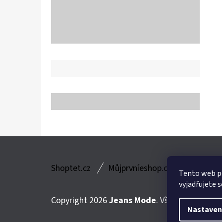
Z
Shoptet.cz
Můjprvníeshop.cz
Á
Tento web p
vyjadřujete s
P
Copyright 2026
Jeans Mode
. Všechna práva v
A
Nastaven