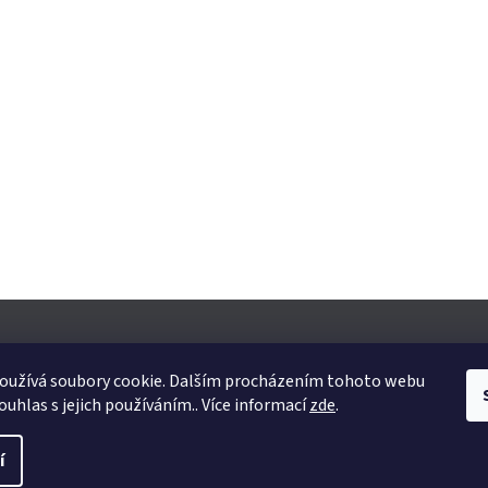
oužívá soubory cookie. Dalším procházením tohoto webu
ouhlas s jejich používáním.. Více informací
zde
.
yhrazena.
Upravit nastavení cookies
í