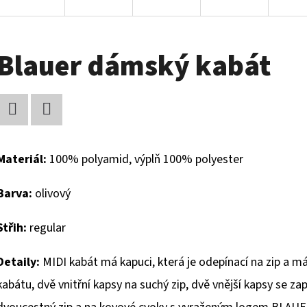
Blauer dámský kabát
Facebook
Twitter
Materiál:
100% polyamid, výplň 100% polyester
Barva:
olivový
Střih:
regular
Detaily:
MIDI kabát má kapuci, která je odepínací na zip a má
kabátu, dvě vnitřní kapsy na suchý zip, dvě vnější kapsy se za