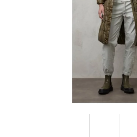
MUSTANG PÁSEK
MUSTANG PÁNSKÉ 
RUKÁVEM
890 Kč
399 Kč