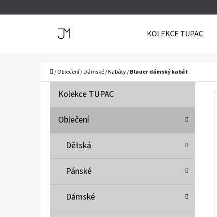
K
Přejít
O
Zpět
Zpět
na
KOLEKCE TUPAC
Š
do
do
obsah
Í
obchodu
obchodu
C
K
Domů
/
Oblečení
/
Dámské
/
Kabáty
/
Blauer dámský kabát
P
K
Přeskočit
Kolekce TUPAC
A
O
kategorie
T
S
Oblečení
E
T
G
Dětská
O
R
R
A
Pánské
I
N
E
N
Dámské