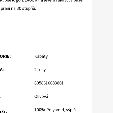
, bílé logo BLAUER na levém rukávu, v pase
,
praní na 30 stupňů.
ORIE
:
Kabáty
A
:
2 roky
8058610683801
:
Olivová
100% Polyamid, výplň
IÁL
: