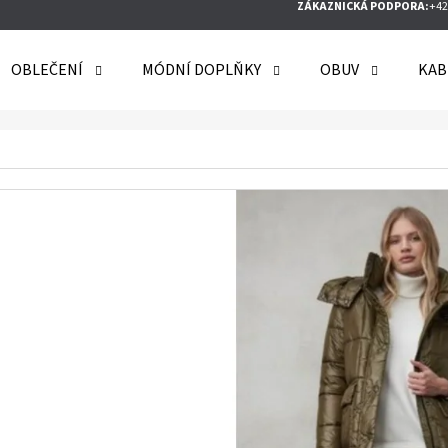
ZÁKAZNICKÁ PODPORA:
+42
OBLEČENÍ
MÓDNÍ DOPLŇKY
OBUV
KAB
O POTŘEBUJETE NAJÍT?
HLEDAT
DOPORUČUJEME