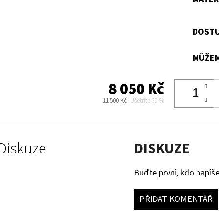
DOSTU
MŮŽEM
8 050 Kč
11 500 Kč
Ušetříte 30 %
Diskuze
DISKUZE
Buďte první, kdo napíše
PŘIDAT KOMENTÁŘ