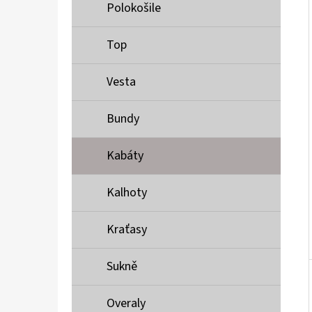
Í
Polokošile
P
A
Top
MUSTANG PÁSEK
N
690 Kč
Vesta
E
L
Bundy
Kabáty
Kalhoty
Kraťasy
Sukně
Overaly