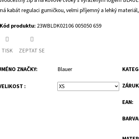
dvoucestný zip a na kovové cvoky s vyraženým logem BLAUER
má kabát regulaci gumičkou, velmi příjemný a lehký materiál
Kód produktu:
23WBLDK02106 005050 659
TISK
ZEPTAT SE
JMÉNO ZNAČKY
:
Blauer
KATEG
ZÁRUK
VELIKOST :
EAN
:
BARVA
MATER