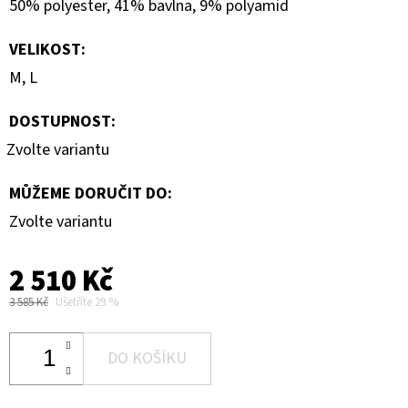
50% polyester, 41% bavlna, 9% polyamid
VELIKOST
:
M, L
DOSTUPNOST:
Zvolte variantu
MŮŽEME DORUČIT DO:
Zvolte variantu
2 510 Kč
3 585 Kč
Ušetříte 29 %
DO KOŠÍKU