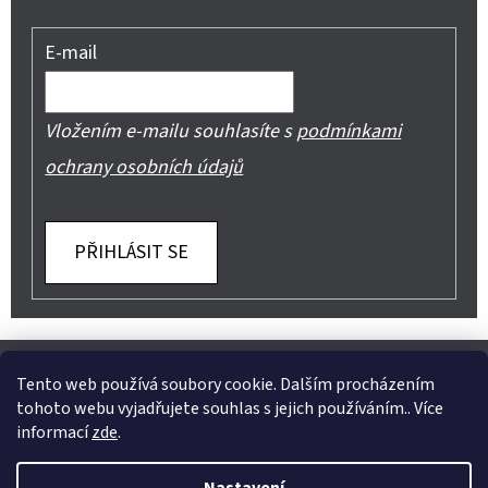
E-mail
Vložením e-mailu souhlasíte s
podmínkami
ochrany osobních údajů
PŘIHLÁSIT SE
Z
Shoptet.cz
Můjprvníeshop.cz
Á
Tento web používá soubory cookie. Dalším procházením
tohoto webu vyjadřujete souhlas s jejich používáním.. Více
P
informací
zde
.
A
Instagram