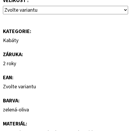
VELIKOST :
7
000
Kč
KATEGORIE
:
Kabáty
ZÁRUKA
:
2 roky
EAN
:
Zvolte variantu
BARVA
:
zelená-oliva
MATERIÁL
: