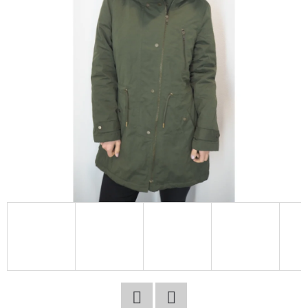
E
T
E
N
A
J
Í
T
?
HLEDAT