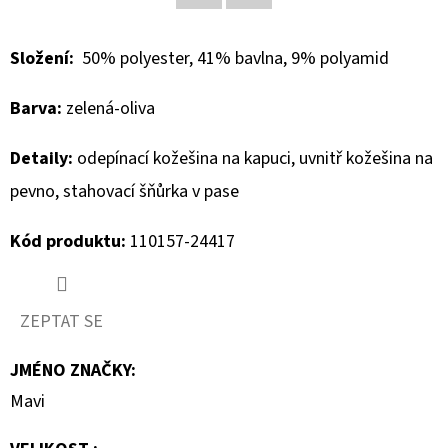
Facebook
Twitter
D
Složení:
50% polyester, 41% bavlna, 9% polyamid
O
P
Barva:
zelená-oliva
O
R
Detaily:
odepínací kožešina na kapuci, uvnitř kožešina na
U
pevno, stahovací šňůrka v pase
Č
U
Kód produktu:
110157-24417
J
E
M
ZEPTAT SE
E
JMÉNO ZNAČKY
:
Mavi
GEOX
DÁMSKÝ
KABÁT