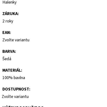
Halenky
2
800
ZÁRUKA
:
Kč
Původně:
2 roky
4
000
Kč
EAN
:
Zvolte variantu
BARVA
:
Šedá
MATERIÁL
:
100% bavlna
DOSTUPNOST:
Zvolte variantu