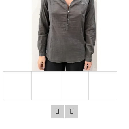
E
T
E
N
A
J
Í
T
?
HLEDAT
Facebook
Twitter