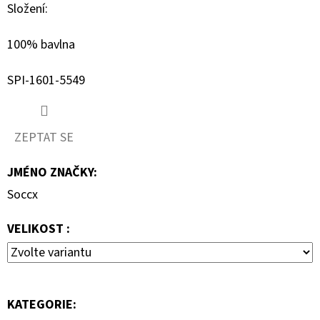
Složení:
D
100% bavlna
O
P
SPI-1601-5549
O
R
U
ZEPTAT SE
Č
U
JMÉNO ZNAČKY
:
J
Soccx
E
M
VELIKOST :
E
BLAUER
DÁMSKÉ
KATEGORIE
:
BOTY