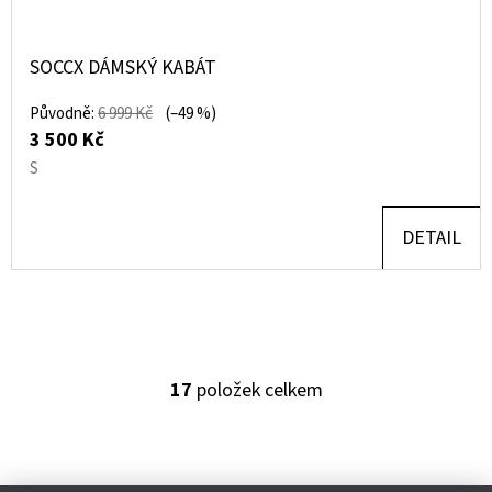
SOCCX DÁMSKÝ KABÁT
Původně:
6 999 Kč
(–49 %)
3 500 Kč
S
DETAIL
17
položek celkem
O
V
L
Á