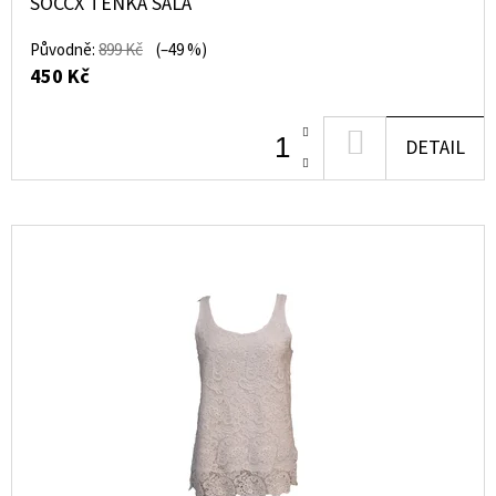
SOCCX TENKÁ ŠÁLA
799
Kč
Původně:
899 Kč
(–49 %)
Původně:
450 Kč
1
590
Kč
DO
DETAIL
KOŠÍKU