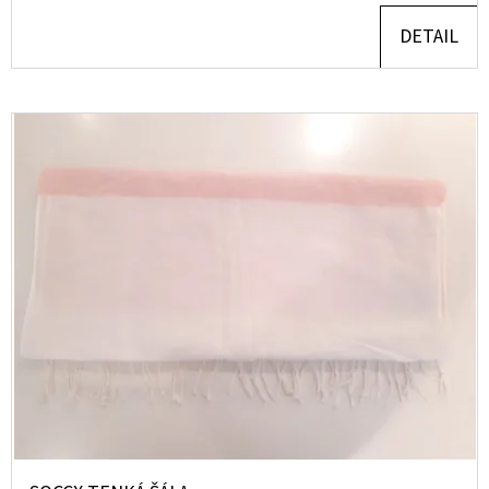
DETAIL
D
O
P
O
R
U
Č
U
J
E
M
E
MAVI
DÁMSKÉ
CAPRI