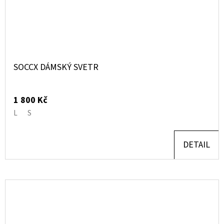
SOCCX DÁMSKÝ SVETR
1 800 Kč
L
S
DETAIL