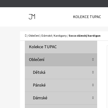
K
Přejít
O
Zpět
Zpět
na
KOLEKCE TUPAC
Š
do
do
obsah
Í
obchodu
obchodu
C
K
Domů
/
Oblečení
/
Dámské
/
Kardigany
/
Soccx dámský kardigan
P
K
Přeskočit
Kolekce TUPAC
A
O
kategorie
T
S
Oblečení
E
T
G
Dětská
O
R
R
A
Pánské
I
N
E
N
Dámské