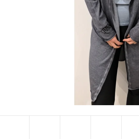
MUSTANG PÁSEK
MUSTANG PÁNSKÉ 
RUKÁVEM
890 Kč
399 Kč