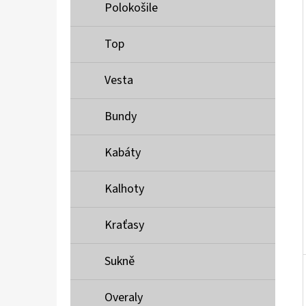
Í
Polokošile
P
A
Top
MUSTANG PÁSEK
N
690 Kč
Vesta
E
L
Bundy
Kabáty
Kalhoty
Kraťasy
Sukně
Overaly