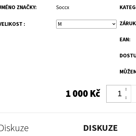
JMÉNO ZNAČKY
:
Soccx
KATEG
ZÁRUK
VELIKOST :
EAN
:
DOSTU
MŮŽEM
1 000 Kč
Diskuze
DISKUZE