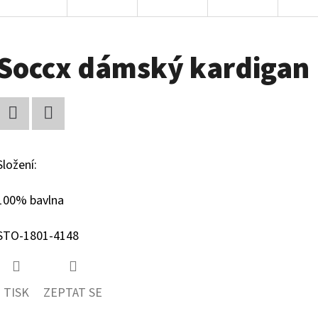
Soccx dámský kardigan
Facebook
Twitter
Složení:
100% bavlna
STO-1801-4148
TISK
ZEPTAT SE