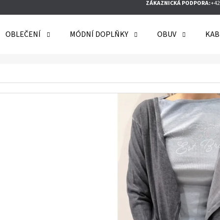
ZÁKAZNICKÁ PODPORA:
+42
OBLEČENÍ
MÓDNÍ DOPLŇKY
OBUV
KAB
O POTŘEBUJETE NAJÍT?
HLEDAT
DOPORUČUJEME