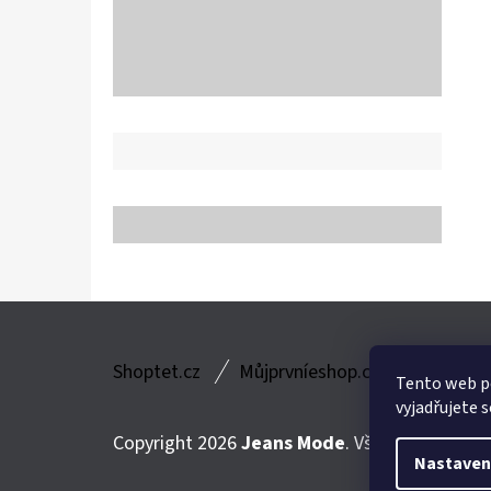
Z
Shoptet.cz
Můjprvníeshop.cz
Á
Tento web p
vyjadřujete s
P
Copyright 2026
Jeans Mode
. Všechna práva v
A
Nastaven