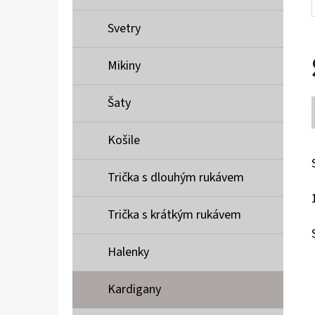
Svetry
Mikiny
Šaty
Košile
Trička s dlouhým rukávem
Trička s krátkým rukávem
Halenky
Kardigany