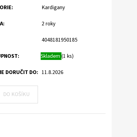
ORIE
:
Kardigany
A
:
2 roky
4048181950185
PNOST:
Skladem
(1 ks)
E DORUČIT DO:
11.8.2026
DO KOŠÍKU