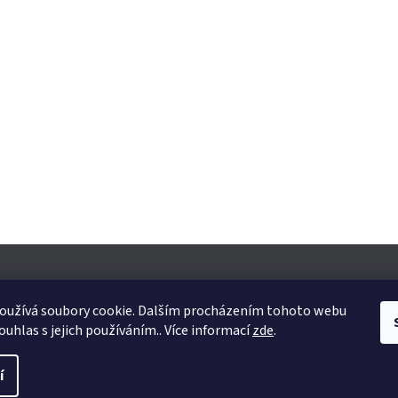
oužívá soubory cookie. Dalším procházením tohoto webu
ouhlas s jejich používáním.. Více informací
zde
.
yhrazena.
Upravit nastavení cookies
í