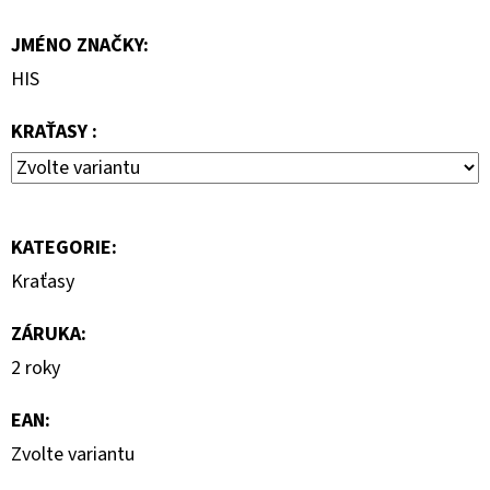
799
JMÉNO ZNAČKY
:
Kč
Původně:
HIS
1
590
Kč
KRAŤASY :
KATEGORIE
:
Kraťasy
ZÁRUKA
:
2 roky
EAN
:
Zvolte variantu