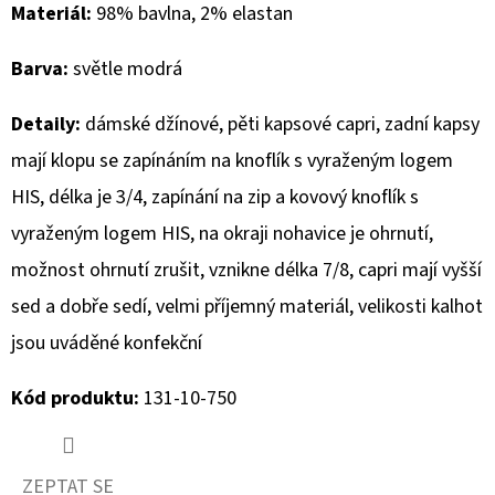
Materiál:
98% bavlna, 2% elastan
D
Barva:
světle
modrá
O
P
Detaily:
dámské džínové, pěti kapsové capri, zadní kapsy
O
R
mají klopu se zapínáním na knoflík s vyraženým logem
U
HIS, délka je 3/4, zapínání na zip a kovový knoflík s
Č
vyraženým logem HIS, na okraji nohavice je ohrnutí,
U
možnost ohrnutí zrušit, vznikne délka 7/8, capri mají vyšší
J
E
sed a dobře sedí, velmi příjemný materiál,
velikosti kalhot
M
jsou uváděné konfekční
E
Kód produktu:
131-10-750
MAVI
DÁMSKÉ
CAPRI
ZEPTAT SE