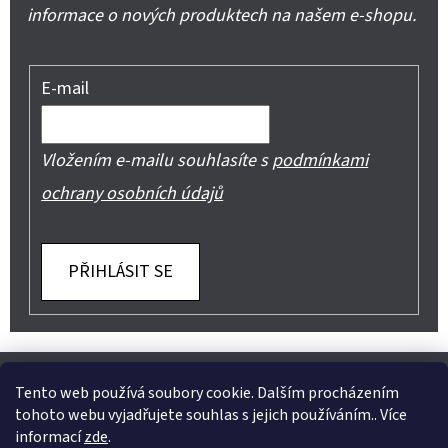
informace o nových produktech na našem e-shopu.
E-mail
Vložením e-mailu souhlasíte s
podmínkami
ochrany osobních údajů
PŘIHLÁSIT SE
Z
Shoptet.cz
Můjprvníeshop.cz
Á
Tento web používá soubory cookie. Dalším procházením
tohoto webu vyjadřujete souhlas s jejich používáním.. Více
P
informací
zde
.