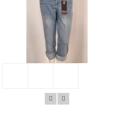
E
T
E
N
A
J
Í
T
?
HLEDAT
Facebook
Twitter