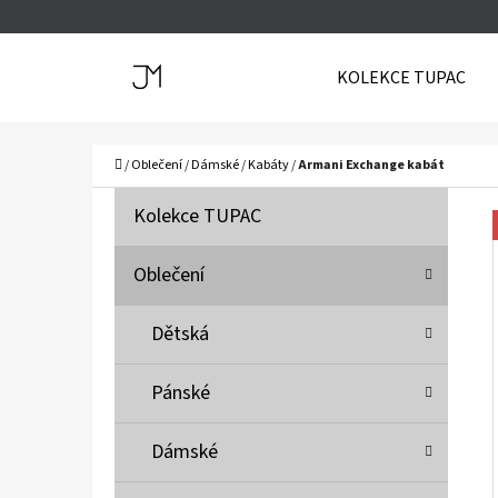
K
Přejít
O
Zpět
Zpět
na
KOLEKCE TUPAC
Š
do
do
obsah
Í
obchodu
obchodu
C
K
Domů
/
Oblečení
/
Dámské
/
Kabáty
/
Armani Exchange kabát
P
K
Přeskočit
Kolekce TUPAC
A
O
kategorie
T
S
Oblečení
E
T
G
Dětská
O
R
R
A
Pánské
I
N
E
N
Dámské