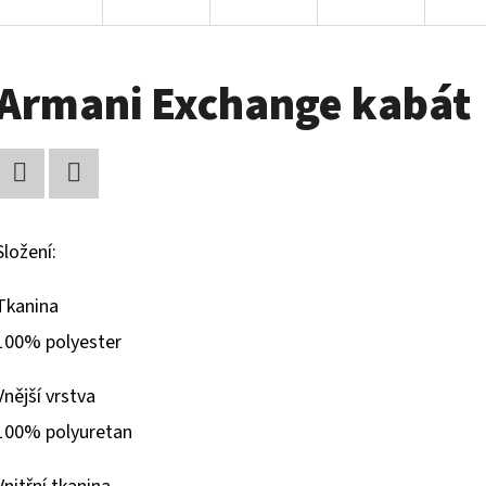
Armani Exchange kabát
Facebook
Twitter
Složení:
Tkanina
100% polyester
Vnější vrstva
100% polyuretan