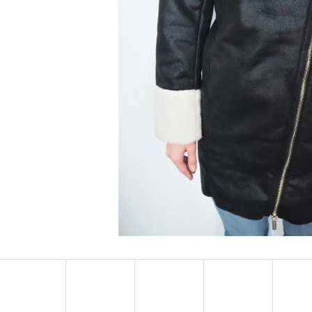
MUSTANG PÁSEK
MUSTANG PÁNSKÉ 
RUKÁVEM
890 Kč
399 Kč