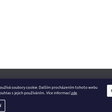
oužívá soubory cookie. Dalším procházením tohoto webu
ouhlas s jejich používáním.. Více informací
zde
.
yhrazena.
Upravit nastavení cookies
í