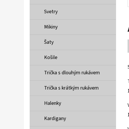
Svetry
Mikiny
Šaty
Košile
Trička s dlouhým rukávem
Trička s krátkým rukávem
Halenky
Kardigany