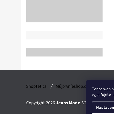
Z
Shoptet.cz
Můjprvníeshop.cz
Á
Tento web p
vyjadřujete s
P
Copyright 2026
Jeans Mode
. Všechna práva v
A
Nastaven