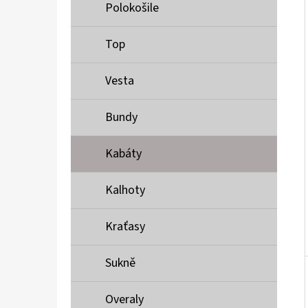
Í
Polokošile
P
A
Top
MUSTANG PÁSEK
N
690 Kč
Vesta
E
L
Bundy
Kabáty
Kalhoty
Kraťasy
Sukně
Overaly