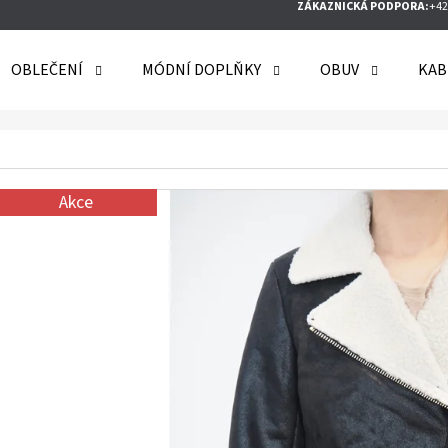
ZÁKAZNICKÁ PODPORA:
+42
OBLEČENÍ
MÓDNÍ DOPLŇKY
OBUV
KAB
O POTŘEBUJETE NAJÍT?
Akce
HLEDAT
DOPORUČUJEME