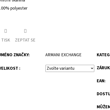
Vnitřní tkanina
100% polyester
TISK
ZEPTAT SE
JMÉNO ZNAČKY
:
ARMANI EXCHANGE
KATEG
ZÁRUK
VELIKOST :
EAN
:
DOSTU
MŮŽEM