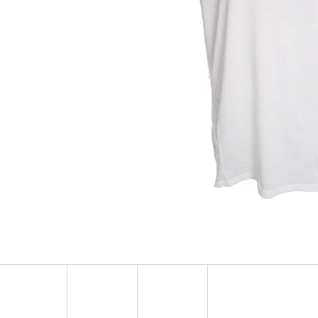
MUSTANG PÁSEK
MUSTANG PÁNSKÉ 
RUKÁVEM
890 Kč
399 Kč