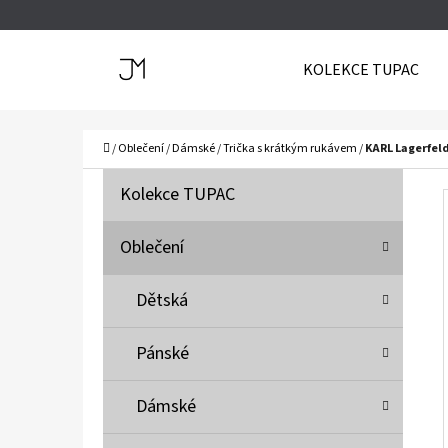
K
Přejít
O
Zpět
Zpět
na
KOLEKCE TUPAC
Š
do
do
obsah
Í
obchodu
obchodu
C
K
Domů
/
Oblečení
/
Dámské
/
Trička s krátkým rukávem
/
KARL Lagerfeld
P
K
Přeskočit
Kolekce TUPAC
A
O
kategorie
T
S
Oblečení
E
T
G
Dětská
O
R
R
A
Pánské
I
N
E
N
Dámské