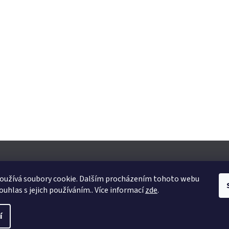
oužívá soubory cookie. Dalším procházením tohoto webu
ouhlas s jejich používáním.. Více informací
zde
.
yhrazena.
Upravit nastavení cookies
í