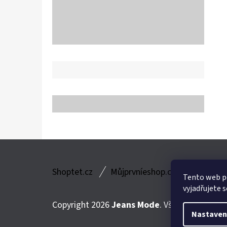
Z
Shoptet.cz
Můjprvníeshop.cz
Á
Tento web p
vyjadřujete s
P
Copyright 2026
Jeans Mode
. Všechna práva v
A
Nastaven