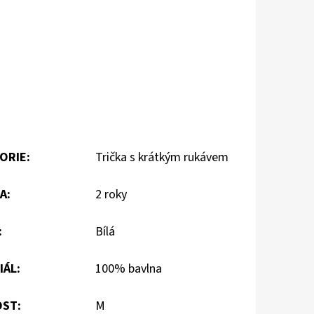
ORIE
:
Trička s krátkým rukávem
A
:
2 roky
:
Bílá
IÁL
:
100% bavlna
OST
:
M