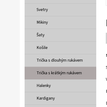
Svetry
Mikiny
Šaty
Košile
Trička s dlouhým rukávem
Trička s krátkým rukávem
Halenky
Kardigany