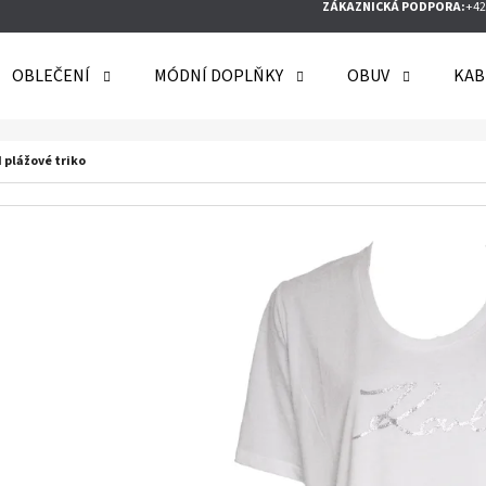
ZÁKAZNICKÁ PODPORA:
+42
OBLEČENÍ
MÓDNÍ DOPLŇKY
OBUV
KAB
O POTŘEBUJETE NAJÍT?
 plážové triko
HLEDAT
DOPORUČUJEME