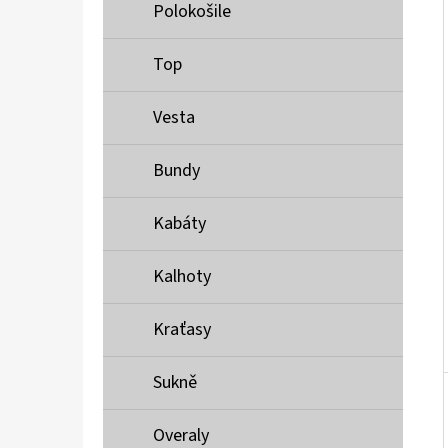
Í
Polokošile
P
A
Top
MUSTANG PÁSEK
N
690 Kč
Vesta
E
L
Bundy
Kabáty
Kalhoty
Kraťasy
Sukně
Overaly