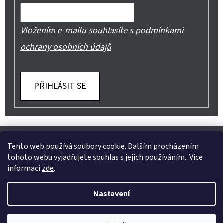
Vložením e-mailu souhlasíte s
podmínkami
ochrany osobních údajů
PŘIHLÁSIT SE
Z
Shoptet.cz
Můjprvníeshop.cz
Á
Tento web používá soubory cookie. Dalším procházením
tohoto webu vyjadřujete souhlas s jejich používáním.. Více
P
informací
zde
.
A
Instagram
Nastavení
T
Vytvořil Shoptet
Í
Copyright 2026
Jeans Mode
. Všechna práva vyhrazena.