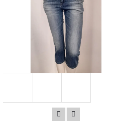
E
T
E
N
A
J
Í
T
?
HLEDAT
Facebook
Twitter