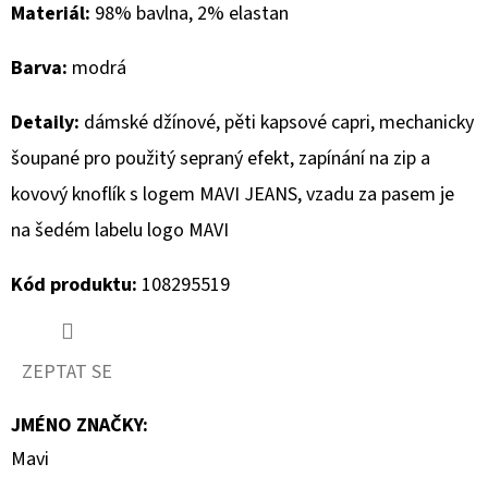
Materiál:
98% bavlna, 2% elastan
D
Barva:
modrá
O
P
Detaily:
dámské džínové, pěti kapsové capri, mechanicky
O
R
šoupané pro použitý sepraný efekt, zapínání na zip a
U
kovový knoflík s logem MAVI JEANS, vzadu za pasem je
Č
na šedém labelu logo MAVI
U
J
Kód produktu:
108295519
E
M
E
ZEPTAT SE
JMÉNO ZNAČKY
:
CAMP
Mavi
DAVID
PÁNSKÁ