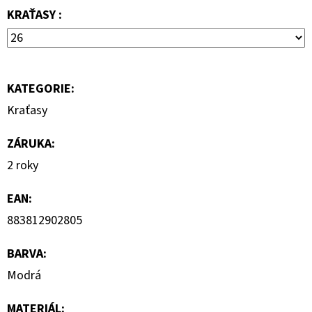
MIKINA
KRAŤASY :
3
599
Kč
KATEGORIE
:
Kraťasy
ZÁRUKA
:
2 roky
EAN
:
883812902805
BARVA
:
Modrá
MATERIÁL
: