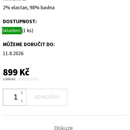
2% elastan, 98% bavlna
DOSTUPNOST:
Skladem
(1 ks)
MŮŽEME DORUČIT DO:
11.8.2026
899 Kč
1 890 Kč
Ušetříte 52 %
DO KOŠÍKU
Diskuze