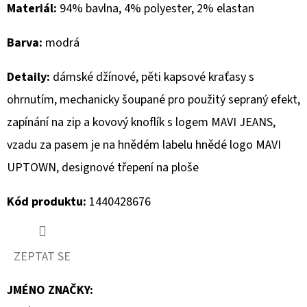
Materiál:
94% bavlna, 4% polyester, 2% elastan
D
Barva:
modrá
O
P
Detaily:
dámské džínové, pěti kapsové kraťasy s
O
R
ohrnutím, mechanicky šoupané pro použitý sepraný efekt,
U
zapínání na zip a kovový knoflík s logem MAVI JEANS,
Č
vzadu za pasem je na hnědém labelu hnědé logo MAVI
U
UPTOWN, designové třepení na ploše
J
E
Kód produktu:
1440428676
M
E
ZEPTAT SE
MUSTANG
PÁSEK
JMÉNO ZNAČKY
: