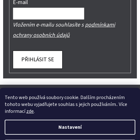
E-mail
Vložením e-mailu souhlasíte s
podmínkami
ochrany osobních údajů
PŘIHLÁSIT SE
Z
Shoptet.cz
Můjprvníeshop.cz
Á
Tento web používá soubory cookie. Dalším procházením
tohoto webu vyjadřujete souhlas s jejich používáním.. Více
P
informací
zde
.
A
Instagram
Nastavení
T
Vytvořil Shoptet