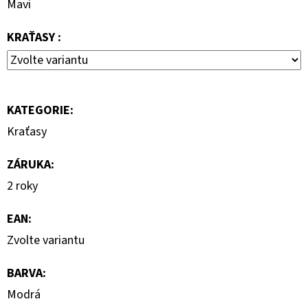
Mavi
690
Kč
KRAŤASY :
KATEGORIE
:
Kraťasy
ZÁRUKA
:
2 roky
EAN
:
Zvolte variantu
BARVA
:
Modrá