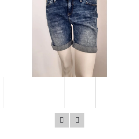
E
T
E
N
A
J
Í
T
?
HLEDAT
Facebook
Twitter