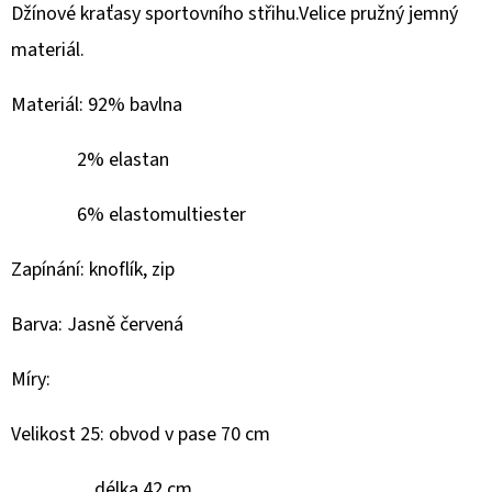
Džínové kraťasy sportovního střihu.Velice pružný jemný
D
materiál.
O
P
Materiál: 92% bavlna
O
R
2% elastan
U
6% elastomultiester
Č
U
Zapínání: knoflík, zip
J
E
Barva: Jasně červená
M
E
Míry:
Velikost 25: obvod v pase 70 cm
GEOX
DÁMSKÝ
KABÁT
délka 42 cm