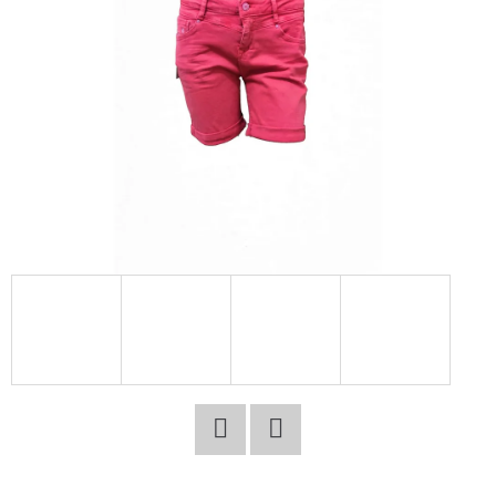
E
T
E
N
A
J
Í
T
?
HLEDAT
Facebook
Twitter