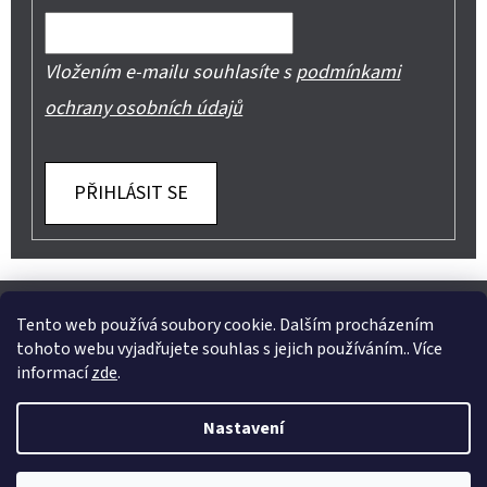
Vložením e-mailu souhlasíte s
podmínkami
ochrany osobních údajů
PŘIHLÁSIT SE
Z
Shoptet.cz
Můjprvníeshop.cz
Á
Tento web používá soubory cookie. Dalším procházením
tohoto webu vyjadřujete souhlas s jejich používáním.. Více
P
informací
zde
.
A
Instagram
Nastavení
T
Vytvořil Shoptet
Í
Copyright 2026
Jeans Mode
. Všechna práva vyhrazena.