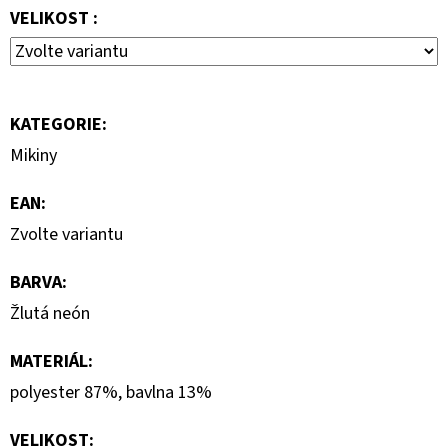
MIKINA
VELIKOST :
3
599
Kč
KATEGORIE
:
Mikiny
EAN
:
Zvolte variantu
BARVA
:
Žlutá neón
MATERIÁL
:
polyester 87%, bavlna 13%
VELIKOST
: