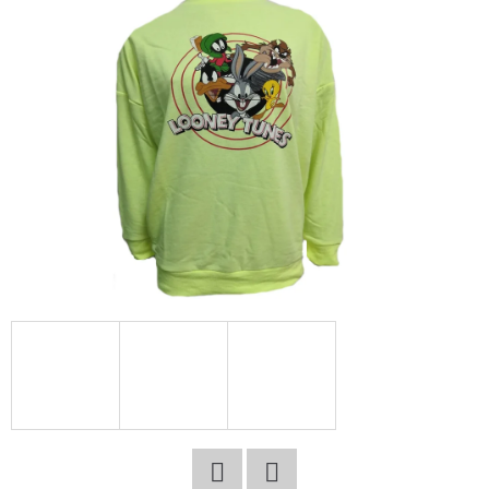
E
T
E
N
A
J
Í
T
?
HLEDAT