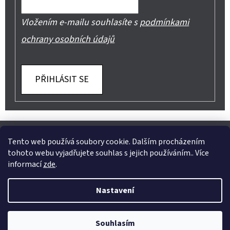
Vložením e-mailu souhlasíte s
podmínkami
ochrany osobních údajů
PŘIHLÁSIT SE
Z
Shoptet.cz
Můjprvníeshop.cz
Á
Tento web používá soubory cookie. Dalším procházením
tohoto webu vyjadřujete souhlas s jejich používáním.. Více
P
informací
zde
.
A
Instagram
Nastavení
T
Vytvořil Shoptet
Í
Copyright 2026
Jeans Mode
. Všechna práva vyhrazena.
Souhlasím