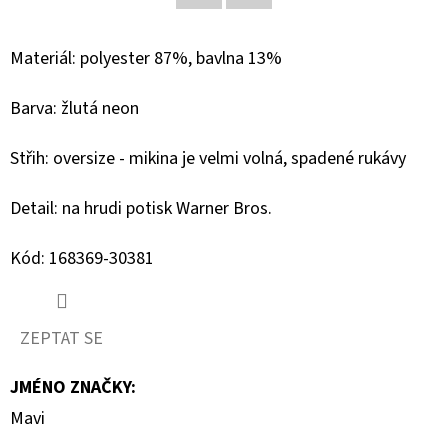
Facebook
Twitter
D
Materiál: polyester 87%, bavlna 13%
O
P
Barva: žlutá neon
O
R
Střih: oversize - mikina je velmi volná, spadené rukávy
U
Č
Detail: na hrudi potisk Warner Bros.
U
J
Kód: 168369-30381
E
M
E
ZEPTAT SE
JMÉNO ZNAČKY
:
CAMP
Mavi
DAVID
PÁNSKÁ