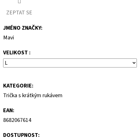
S
KRÁTKÝM
ZEPTAT SE
RUKÁVEM
399
JMÉNO ZNAČKY
:
Kč
Mavi
VELIKOST :
KATEGORIE
:
Trička s krátkým rukávem
EAN
:
8682067614
DOSTUPNOST: