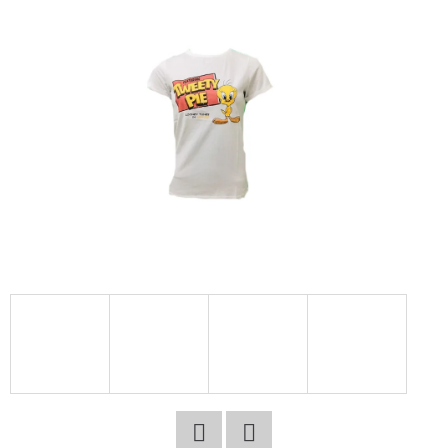
E
T
E
N
A
J
Í
T
?
HLEDAT