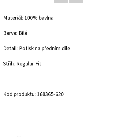
Facebook
Twitter
D
Materiál: 100% bavlna
O
P
Barva: Bílá
O
R
Detail: Potisk na předním díle
U
Č
Střih: Regular Fit
U
J
E
M
Kód produktu: 168365-620
E
MUSTANG
PÁNSKÉ
TRIKO