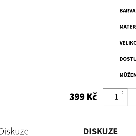
BARVA
MATER
VELIK
DOSTU
MŮŽEM
399 Kč
Diskuze
DISKUZE