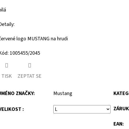
bílá
Detaily:
červené logo MUSTANG na hrudi
Kód: 1005455/2045
TISK
ZEPTAT SE
JMÉNO ZNAČKY
:
Mustang
KATEG
ZÁRUK
VELIKOST :
EAN
: