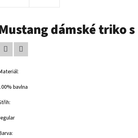
Mustang dámské triko 
Facebook
Twitter
Materiál:
100% bavlna
Střih:
regular
Barva: