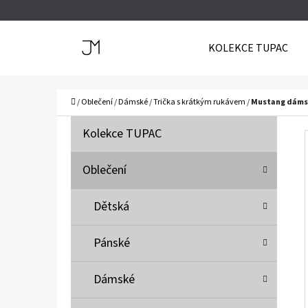
K
Přejít
O
Zpět
Zpět
na
KOLEKCE TUPAC
Š
do
do
obsah
Í
obchodu
obchodu
C
K
Domů
/
Oblečení
/
Dámské
/
Trička s krátkým rukávem
/
Mustang dámsk
P
K
Přeskočit
Kolekce TUPAC
A
O
kategorie
T
S
Oblečení
E
T
G
Dětská
O
R
R
A
Pánské
I
N
E
N
Dámské