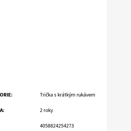
ORIE
:
Trička s krátkým rukávem
A
:
2 roky
4058824254273