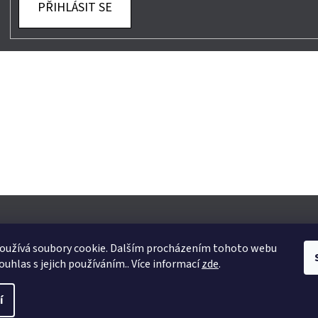
PŘIHLÁSIT SE
oužívá soubory cookie. Dalším procházením tohoto webu
ouhlas s jejich používáním.. Více informací
zde
.
yhrazena.
Upravit nastavení cookies
í