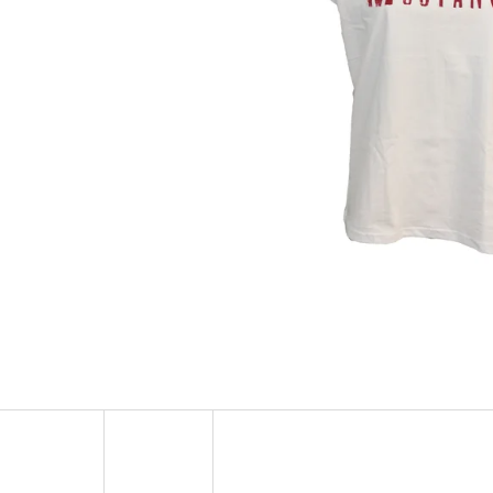
MUSTANG PÁSEK
MUSTANG PÁNSKÉ 
RUKÁVEM
890 Kč
399 Kč