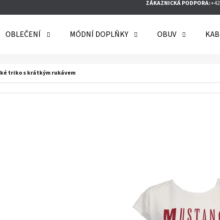
ZÁKAZNICKÁ PODPORA:
+42
OBLEČENÍ
MÓDNÍ DOPLŇKY
OBUV
KAB
O POTŘEBUJETE NAJÍT?
é triko s krátkým rukávem
HLEDAT
DOPORUČUJEME