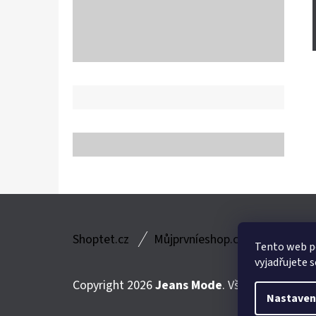
Z
Shoptet.cz
Můjprvníeshop.cz
Á
Tento web p
vyjadřujete s
P
Copyright 2026
Jeans Mode
. Všechna práva v
A
Nastaven