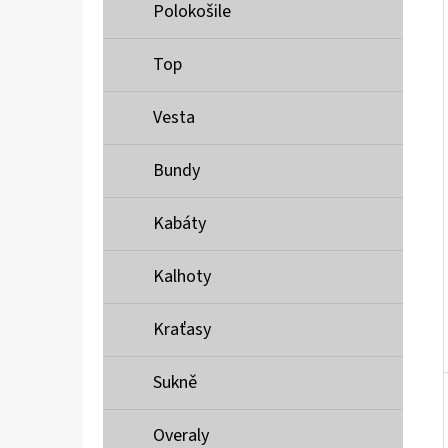
Í
Polokošile
P
A
Top
MUSTANG PÁSEK
N
690 Kč
Vesta
E
L
Bundy
Kabáty
Kalhoty
Kraťasy
Sukně
Overaly