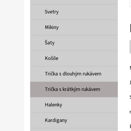
Svetry
Mikiny
Šaty
Košile
Trička s dlouhým rukávem
Trička s krátkým rukávem
Halenky
Kardigany