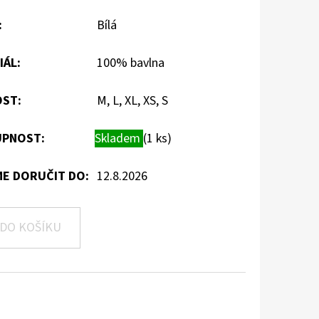
:
Bílá
IÁL
:
100% bavlna
OST
:
M, L, XL, XS, S
PNOST:
Skladem
(1 ks)
E DORUČIT DO:
12.8.2026
DO KOŠÍKU