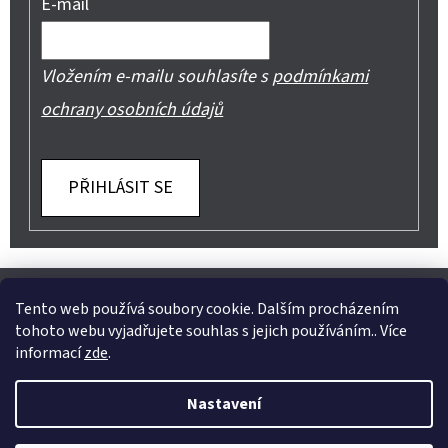
E-mail
Vložením e-mailu souhlasíte s
podmínkami
ochrany osobních údajů
PŘIHLÁSIT SE
Z
Shoptet.cz
Můjprvníeshop.cz
Á
Tento web používá soubory cookie. Dalším procházením
tohoto webu vyjadřujete souhlas s jejich používáním.. Více
P
informací
zde
.
A
Instagram
Nastavení
T
Vytvořil Shoptet