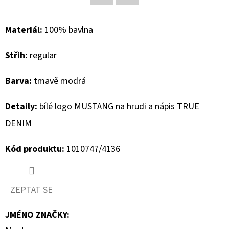
Facebook
Twitter
D
Materiál:
100% bavlna
O
P
Střih:
regular
O
R
Barva:
tmavě modrá
U
Č
Detaily:
bílé logo MUSTANG na hrudi a nápis TRUE
U
DENIM
J
E
Kód produktu:
1010747/4136
M
E
ZEPTAT SE
GEOX
JMÉNO ZNAČKY
:
DÁMSKÝ
KABÁT