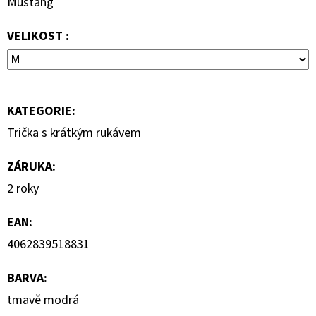
Mustang
7
000
VELIKOST :
Kč
KATEGORIE
:
Trička s krátkým rukávem
ZÁRUKA
:
2 roky
EAN
:
4062839518831
BARVA
:
tmavě modrá