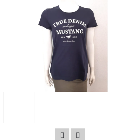
E
T
E
N
A
J
Í
T
?
HLEDAT