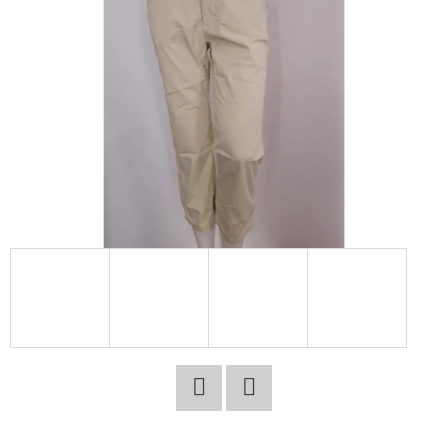
E
T
E
N
A
J
Í
T
?
HLEDAT
Facebook
Twitter