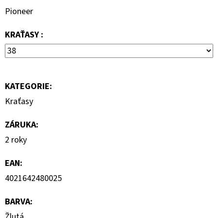
KLÍNKU
Pioneer
1
150
KRAŤASY :
Kč
Původně:
2
300
Kč
KATEGORIE
:
Kraťasy
ZÁRUKA
:
2 roky
EAN
:
4021642480025
BARVA
:
Žlutá