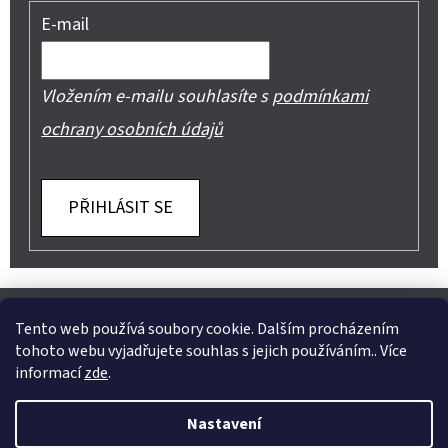
E-mail
Vložením e-mailu souhlasíte s
podmínkami
ochrany osobních údajů
PŘIHLÁSIT SE
Z
Shoptet.cz
Můjprvníeshop.cz
Á
Tento web používá soubory cookie. Dalším procházením
tohoto webu vyjadřujete souhlas s jejich používáním.. Více
P
informací
zde
.
A
Instagram
Nastavení
T
Vytvořil Shoptet