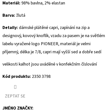
Materiál:
98% bavlna, 2% elastan
D
Barva:
žlutá
O
P
Detaily:
dámské plátěné capri, zapínání na zip a
O
R
designový, kovový knoflík, vzadu za pasem je na světlém
U
labelu vyražené logo PIONEER, materiál je velmi
Č
příjemný, délka je 7/8, capri mají vyšší sed a dobře sedí
U
J
velikosti kalhot jsou uváděné v konfekčním číslování
E
M
Kód produktu:
2350 3798
E
ZEPTAT SE
REPLAY
BOTY
NA
JMÉNO ZNAČKY
: