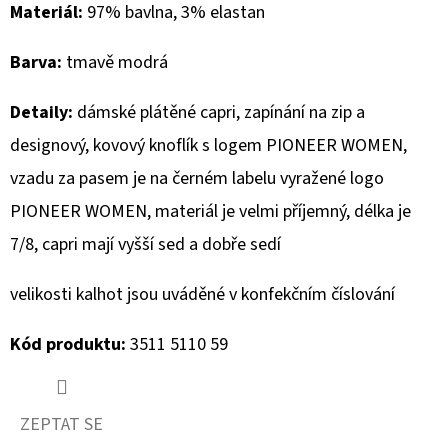
Materiál:
97% bavlna, 3% elastan
D
Barva:
tmavě modrá
O
P
Detaily:
dámské plátěné capri, zapínání na zip a
O
R
designový, kovový knoflík s logem PIONEER WOMEN,
U
vzadu za pasem je na černém labelu vyražené logo
Č
PIONEER WOMEN, materiál je velmi příjemný, délka je
U
7/8, capri mají vyšší sed a dobře sedí
J
E
velikosti kalhot jsou uváděné v konfekčním číslování
M
E
Kód produktu:
3511 5110 59
MUSTANG
PÁSEK
ZEPTAT SE