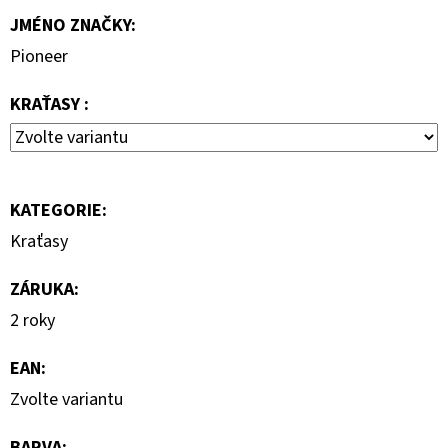
690
JMÉNO ZNAČKY
:
Kč
Pioneer
KRAŤASY :
KATEGORIE
:
Kraťasy
ZÁRUKA
:
2 roky
EAN
:
Zvolte variantu
BARVA
: