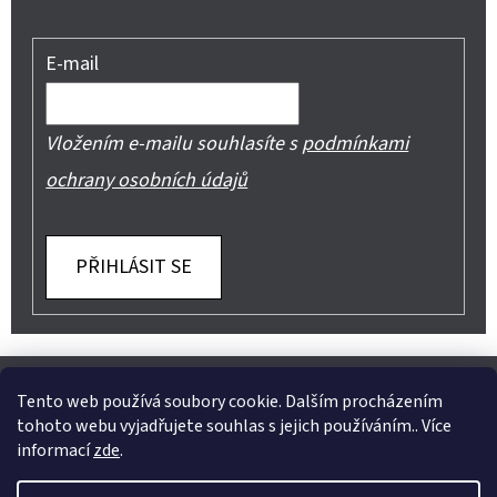
E-mail
Vložením e-mailu souhlasíte s
podmínkami
ochrany osobních údajů
PŘIHLÁSIT SE
Z
Shoptet.cz
Můjprvníeshop.cz
Á
Tento web používá soubory cookie. Dalším procházením
tohoto webu vyjadřujete souhlas s jejich používáním.. Více
P
informací
zde
.
A