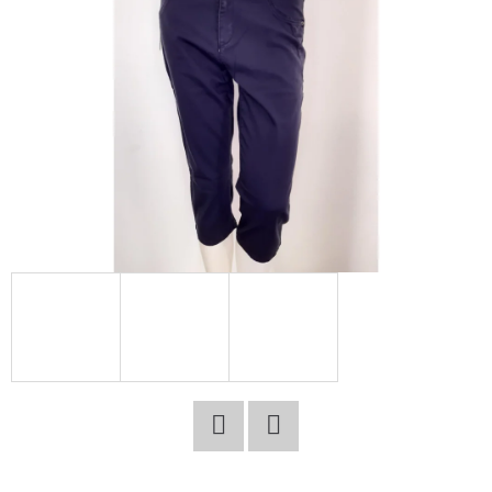
E
T
E
N
A
J
Í
T
?
HLEDAT
Facebook
Twitter