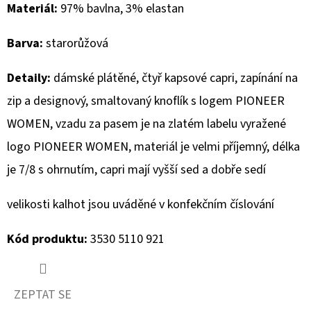
Materiál:
97% bavlna, 3% elastan
D
Barva:
starorůžová
O
P
Detaily:
dámské plátěné, čtyř kapsové capri, zapínání na
O
R
zip a designový, smaltovaný knoflík s logem PIONEER
U
WOMEN, vzadu za pasem je na zlatém labelu vyražené
Č
logo PIONEER WOMEN, materiál je velmi příjemný, délka
U
je 7/8 s ohrnutím, capri mají vyšší sed a dobře sedí
J
E
velikosti kalhot jsou uváděné v konfekčním číslování
M
E
Kód produktu:
3530 5110 921
GEOX
DÁMSKÝ
ZEPTAT SE
KABÁT