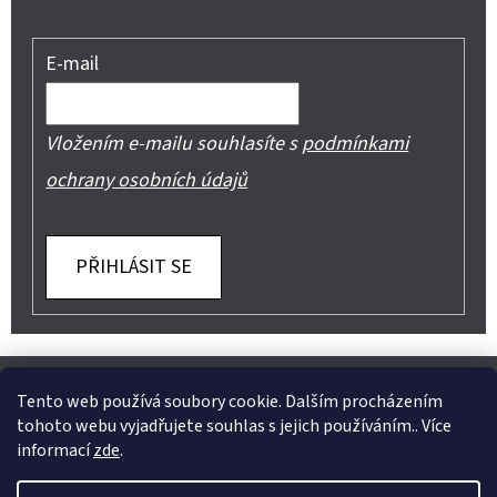
E-mail
Vložením e-mailu souhlasíte s
podmínkami
ochrany osobních údajů
PŘIHLÁSIT SE
Z
Shoptet.cz
Můjprvníeshop.cz
Á
Tento web používá soubory cookie. Dalším procházením
tohoto webu vyjadřujete souhlas s jejich používáním.. Více
P
informací
zde
.
A