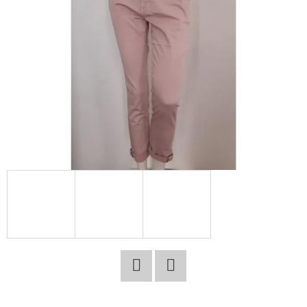
E
T
E
N
A
J
Í
T
?
HLEDAT
Facebook
Twitter