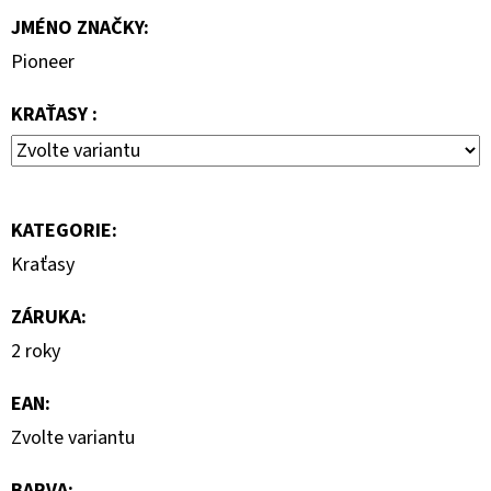
JMÉNO ZNAČKY
:
7
000
Pioneer
Kč
KRAŤASY :
KATEGORIE
:
Kraťasy
ZÁRUKA
:
2 roky
EAN
:
Zvolte variantu
BARVA
: