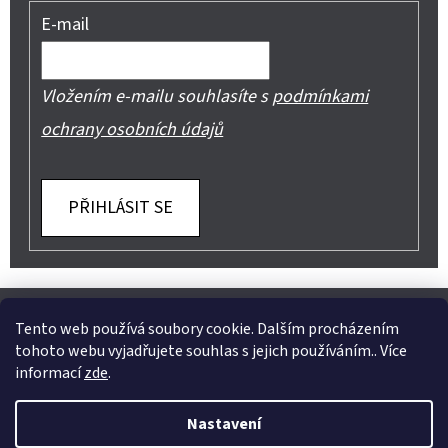
E-mail
Vložením e-mailu souhlasíte s
podmínkami
ochrany osobních údajů
PŘIHLÁSIT SE
Z
Shoptet.cz
Můjprvníeshop.cz
Á
Tento web používá soubory cookie. Dalším procházením
tohoto webu vyjadřujete souhlas s jejich používáním.. Více
P
informací
zde
.
A
Instagram
Nastavení
T
Vytvořil Shoptet