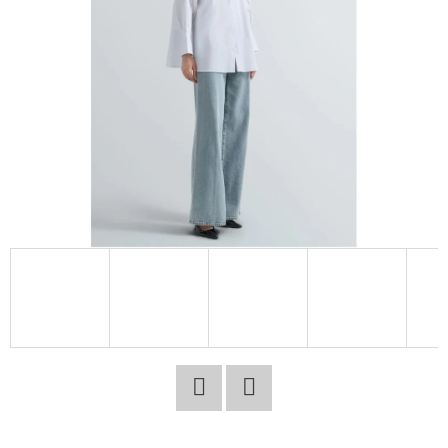
E
T
E
N
A
J
Í
T
?
HLEDAT
Facebook
Twitter