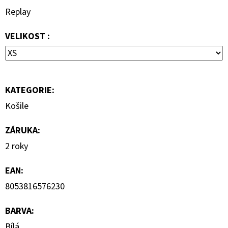
1
Replay
290
Kč
VELIKOST :
KATEGORIE
:
Košile
ZÁRUKA
:
2 roky
EAN
:
8053816576230
BARVA
:
Bílá