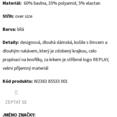
Materiál:
60% bavlna, 35% polyamid, 5% elastan
D
Střih:
over size
O
P
Barva:
bílá
O
R
Detaily:
designová, dlouhá dámská, košile s límcem a
U
dlouhým rukávem, který je zdobený krajkou, celo
Č
U
propínací na knoflíky, za krkem je stříbrné logo REPLAY,
J
velmi příjemný materiál
E
M
Kód produktu:
W2383 85533 001
E
ZEPTAT SE
MUSTANG
PÁSEK
JMÉNO ZNAČKY
: