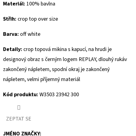
Materiál:
100% bavlna
D
Střih:
crop top over size
O
P
Barva:
off white
O
R
Detaily:
crop topová mikina s kapucí, na hrudi je
U
designový obraz s černým logem REPLAY, dlouhý rukáv
Č
U
zakončený nápletem,
spodní okraj je zakončený
J
nápletem, velmi příjemný materiál
E
M
Kód produktu:
W3503 23942 300
E
ZEPTAT SE
MUSTANG
PÁSEK
JMÉNO ZNAČKY
: