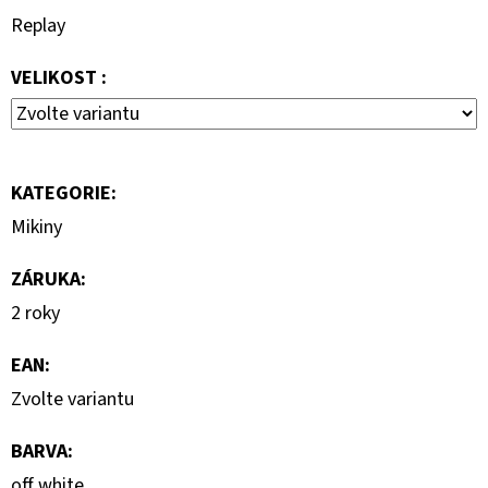
690
Replay
Kč
VELIKOST :
KATEGORIE
:
Mikiny
ZÁRUKA
:
2 roky
EAN
:
Zvolte variantu
BARVA
:
off white