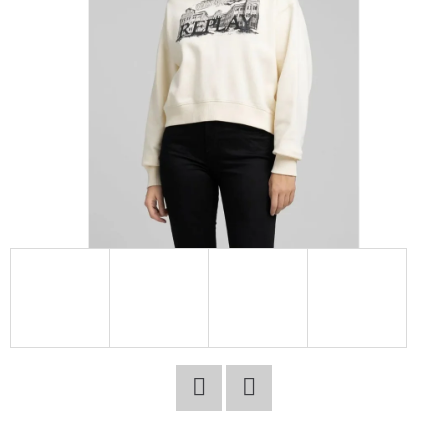
E
T
E
N
A
J
Í
T
?
HLEDAT
Facebook
Twitter