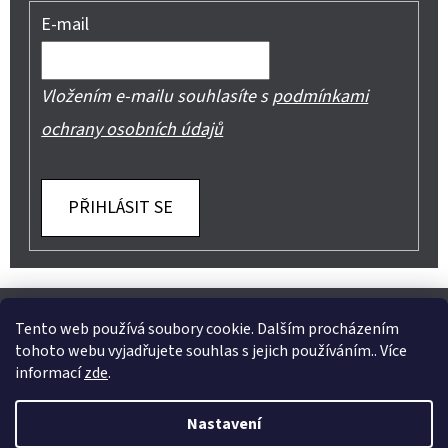
E-mail
Vložením e-mailu souhlasíte s
podmínkami
ochrany osobních údajů
PŘIHLÁSIT SE
Z
Shoptet.cz
Můjprvníeshop.cz
Á
Tento web používá soubory cookie. Dalším procházením
tohoto webu vyjadřujete souhlas s jejich používáním.. Více
P
informací
zde
.
A
Instagram
Nastavení
T
Vytvořil Shoptet