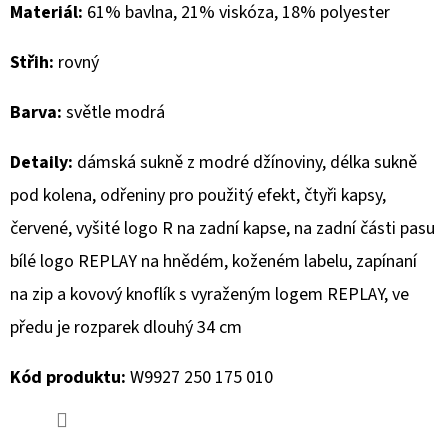
Materiál:
61% bavlna, 21% viskóza, 18% polyester
D
Střih:
rovný
O
P
Barva:
světle modrá
O
R
Detaily:
d
ámská sukně z modré džínoviny, délka sukně
U
pod kolena, odřeniny pro použitý efekt, čtyři kapsy,
Č
U
červené, vyšité logo R na zadní kapse, na zadní části pasu
J
bílé logo REPLAY na hnědém, koženém labelu, zapínaní
E
na zip a kovový knoflík s vyraženým logem REPLAY, ve
M
E
předu je rozparek dlouhý 34 cm
Kód produktu:
W9927 250 175 010
MUSTANG
PÁSEK