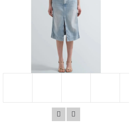
E
T
E
N
A
J
Í
T
?
HLEDAT
Facebook
Twitter