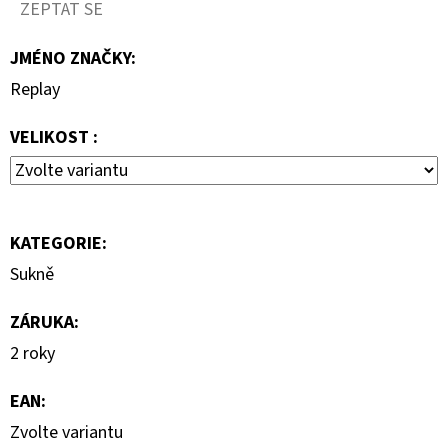
690
ZEPTAT SE
Kč
JMÉNO ZNAČKY
:
Replay
VELIKOST :
KATEGORIE
:
Sukně
ZÁRUKA
:
2 roky
EAN
:
Zvolte variantu