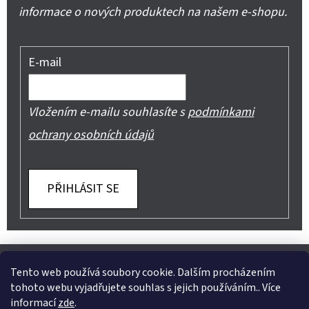
informace o nových produktech na našem e-shopu.
E-mail
Vložením e-mailu souhlasíte s
podmínkami
ochrany osobních údajů
PŘIHLÁSIT SE
Z
Shoptet.cz
Můjprvníeshop.cz
Á
Tento web používá soubory cookie. Dalším procházením
tohoto webu vyjadřujete souhlas s jejich používáním.. Více
P
informací
zde
.