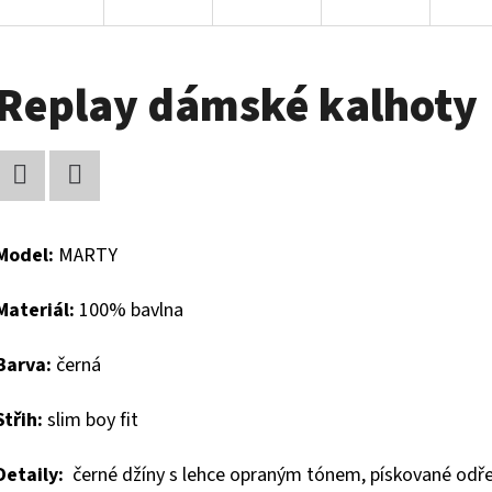
Replay dámské kalhoty
Facebook
Twitter
Model:
MARTY
Materiál:
100% bavlna
Barva:
černá
Střih:
slim boy fit
Detaily:
černé džíny s lehce opraným tónem, pískované odřenin