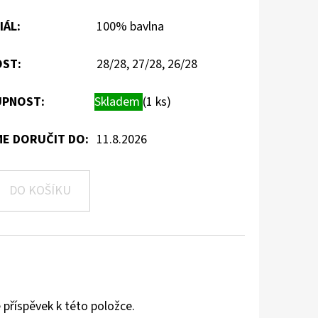
IÁL
:
100% bavlna
OST
:
28/28, 27/28, 26/28
PNOST:
Skladem
(1 ks)
E DORUČIT DO:
11.8.2026
DO KOŠÍKU
 příspěvek k této položce.