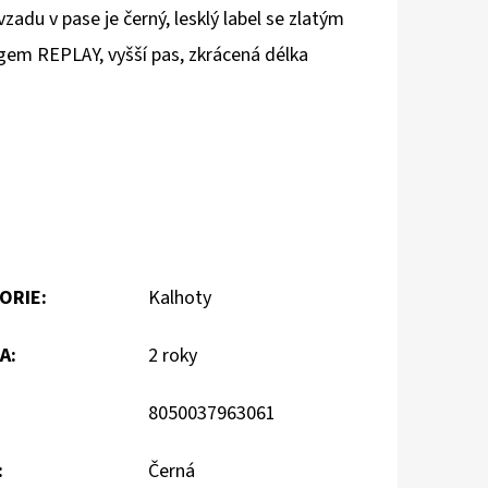
zadu v pase je černý, lesklý label se zlatým
ogem REPLAY, vyšší pas, zkrácená délka
ORIE
:
Kalhoty
A
:
2 roky
8050037963061
:
Černá