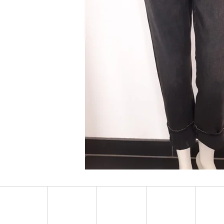
MUSTANG PÁSEK
MUSTANG PÁNSKÉ 
RUKÁVEM
890 Kč
399 Kč