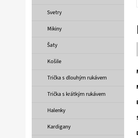
Svetry
Mikiny
Šaty
Košile
Trička s dlouhým rukávem
Trička s krátkým rukávem
Halenky
Kardigany