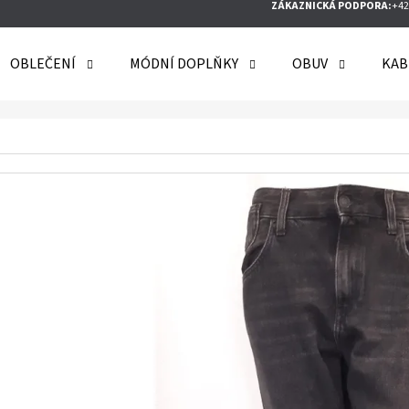
ZÁKAZNICKÁ PODPORA:
+42
OBLEČENÍ
MÓDNÍ DOPLŇKY
OBUV
KAB
O POTŘEBUJETE NAJÍT?
HLEDAT
DOPORUČUJEME