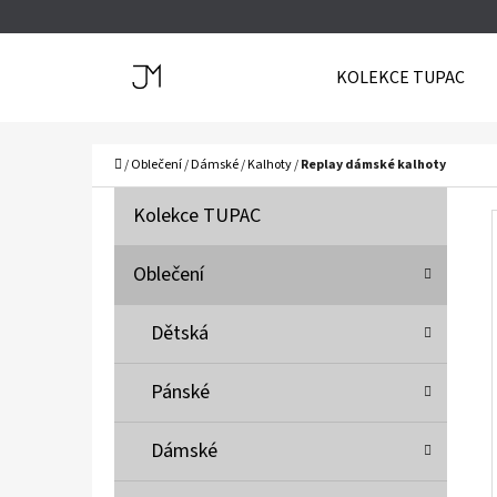
K
Přejít
O
Zpět
Zpět
na
KOLEKCE TUPAC
Š
do
do
obsah
Í
obchodu
obchodu
C
K
Domů
/
Oblečení
/
Dámské
/
Kalhoty
/
Replay dámské kalhoty
P
K
Přeskočit
Kolekce TUPAC
A
O
kategorie
T
S
Oblečení
E
T
G
Dětská
O
R
R
A
Pánské
I
N
E
N
Dámské