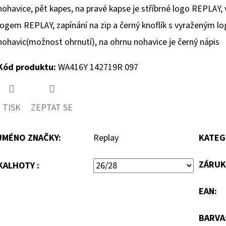
nohavice, pět kapes, na pravé kapse je stříbrné logo REPLAY, v
logem REPLAY, zapínání na zip a černý knoflík s vyraženým l
nohavic(možnost ohrnutí), na ohrnu nohavice je černý nápis
Kód produktu:
WA416Y 142719R 097
TISK
ZEPTAT SE
JMÉNO ZNAČKY
:
Replay
KATEG
ZÁRUK
KALHOTY :
EAN
:
BARVA