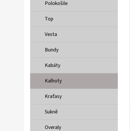
Í
Polokošile
P
A
Top
MUSTANG PÁSEK
N
690 Kč
Vesta
E
L
Bundy
Kabáty
Kalhoty
Kraťasy
Sukně
Overaly