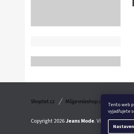
Z
Shoptet.cz
Můjprvníeshop.cz
Á
Tento web p
vyjadřujete s
P
Copyright 2026
Jeans Mode
. Všechna práva v
A
Nastaven