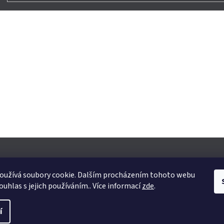
oužívá soubory cookie. Dalším procházením tohoto webu
ouhlas s jejich používáním.. Více informací
zde
.
yhrazena.
Upravit nastavení cookies
í