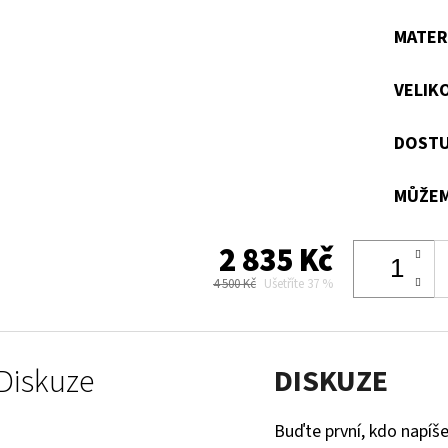
MATER
VELIK
DOSTU
MŮŽEM
2 835 Kč
4 500 Kč
Ušetříte 37 %
Diskuze
DISKUZE
Buďte první, kdo napíše