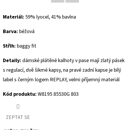
Facebook
Twitter
D
Materiál:
59% lyocel, 41% bavlna
O
P
Barva:
béžová
O
R
Střih:
baggy fit
U
Č
Detaily:
dámské plátěné kalhoty v pase mají zlatý pásek
U
s regulací, dvě šikmé kapsy, na pravé zadní kapse je bílý
J
label s černým logem REPLAY, velmi příjemný materiál
E
M
Kód produktu:
W8195 85530G 803
E
ZEPTAT SE
MUSTANG
PÁSEK