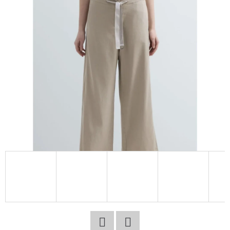
E
T
E
N
A
J
Í
T
?
HLEDAT