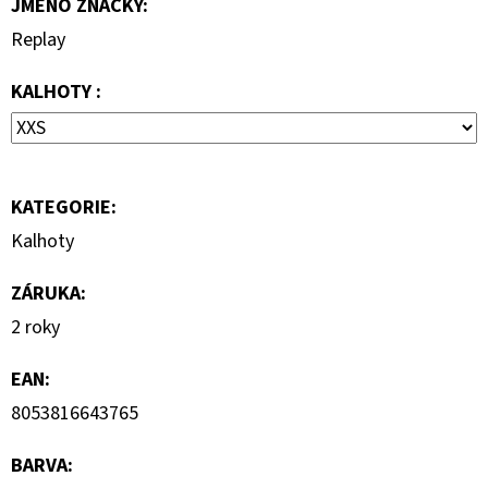
JMÉNO ZNAČKY
:
1
290
Replay
Kč
KALHOTY :
KATEGORIE
:
Kalhoty
ZÁRUKA
:
2 roky
EAN
:
8053816643765
BARVA
: