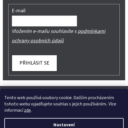
E-mail
Vložením e-mailu souhlasíte s
podmínkami
ochrany osobních údajů
PŘIHLÁSIT SE
Z
Shoptet.cz
Můjprvníeshop.cz
Á
Tento web používá soubory cookie. Dalším procházením
tohoto webu vyjadřujete souhlas s jejich používáním.. Více
P
informací
zde
.
A
Instagram
Nastavení