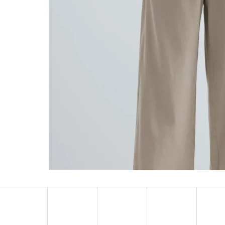
MUSTANG PÁSEK
MUSTANG PÁNSKÉ 
RUKÁVEM
890 Kč
399 Kč