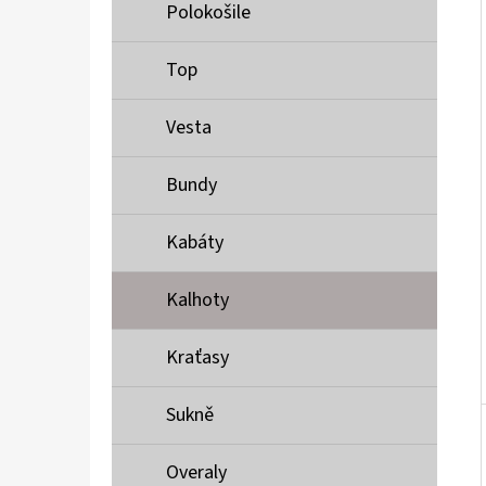
Í
Polokošile
P
A
Top
MUSTANG PÁSEK
N
690 Kč
Vesta
E
L
Bundy
Kabáty
Kalhoty
Kraťasy
Sukně
Overaly