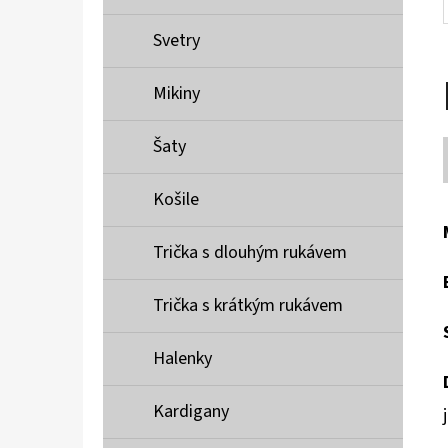
Svetry
Mikiny
Šaty
Košile
Trička s dlouhým rukávem
Trička s krátkým rukávem
Halenky
Kardigany