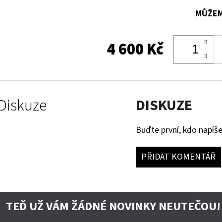
MŮŽEM
4 600 Kč
Diskuze
DISKUZE
Buďte první, kdo napíše
PŘIDAT KOMENTÁŘ
TEĎ UŽ VÁM ŽÁDNÉ NOVINKY NEUTEČOU!