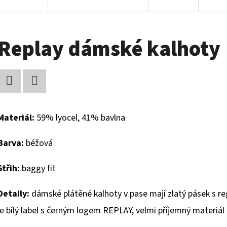
Replay dámské kalhoty
Facebook
Twitter
Materiál:
59% lyocel, 41% bavlna
Barva:
béžová
Střih:
baggy fit
Detaily:
dámské plátěné kalhoty v pase mají zlatý pásek s re
je bílý label s černým logem REPLAY, velmi příjemný materiál