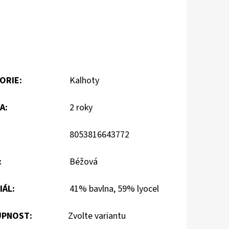
ORIE
:
Kalhoty
A
:
2 roky
8053816643772
:
Béžová
IÁL
:
41% bavlna, 59% lyocel
PNOST:
Zvolte variantu