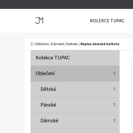
K
Přejít
O
Zpět
Zpět
na
KOLEKCE TUPAC
Š
do
do
obsah
Í
obchodu
obchodu
C
K
Domů
/
Oblečení
/
Dámské
/
Kalhoty
/
Replay dámské kalhoty
P
K
Přeskočit
Kolekce TUPAC
A
O
kategorie
T
S
Oblečení
E
T
G
Dětská
O
R
R
A
Pánské
I
N
E
N
Dámské