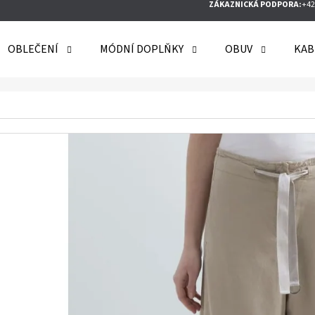
ZÁKAZNICKÁ PODPORA:
+42
OBLEČENÍ
MÓDNÍ DOPLŇKY
OBUV
KAB
O POTŘEBUJETE NAJÍT?
HLEDAT
DOPORUČUJEME