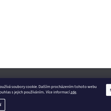
oužívá soubory cookie. Dalším procházením tohoto webu
ouhlas s jejich používáním.. Více informací
zde
.
yhrazena.
Upravit nastavení cookies
í