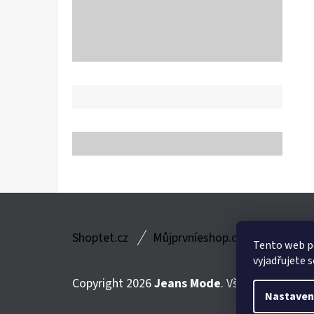
Z
Shoptet.cz
Můjprvníeshop.cz
Á
Tento web p
vyjadřujete s
P
Copyright 2026
Jeans Mode
. Všechna práva v
A
Nastaven