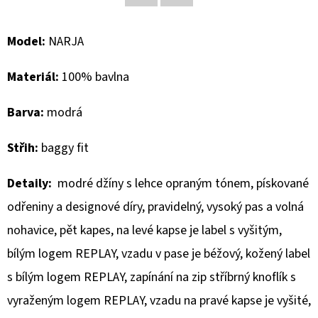
Facebook
Twitter
D
Model:
NARJA
O
P
Materiál:
100% bavlna
O
R
Barva:
modrá
U
Č
Střih:
baggy fit
U
J
Detaily:
modré džíny s lehce opraným tónem, pískované
E
odřeniny a designové díry, pravidelný, vysoký pas a volná
M
nohavice, pět kapes, na levé kapse je label s vyšitým,
E
bílým logem REPLAY, vzadu v pase je béžový, kožený label
s bílým logem REPLAY, zapínání na zip stříbrný knoflík s
MUSTANG
PÁNSKÉ
vyraženým logem REPLAY, vzadu na pravé kapse je vyšité,
TRIKO