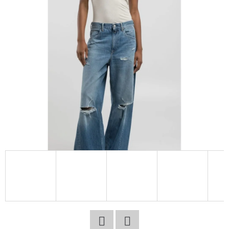
E
T
E
N
A
J
Í
T
?
HLEDAT