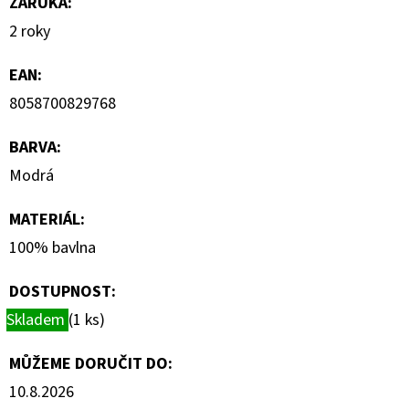
ZÁRUKA
:
2 roky
EAN
:
8058700829768
BARVA
:
Modrá
MATERIÁL
:
100% bavlna
DOSTUPNOST:
Skladem
(1 ks)
MŮŽEME DORUČIT DO:
10.8.2026