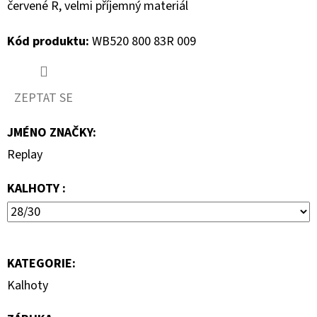
S
červené R, velmi příjemný materiál
KRÁTKÝM
RUKÁVEM
Kód produktu:
WB520 800 83R 009
399
Kč
ZEPTAT SE
JMÉNO ZNAČKY
:
Replay
KALHOTY :
KATEGORIE
:
Kalhoty