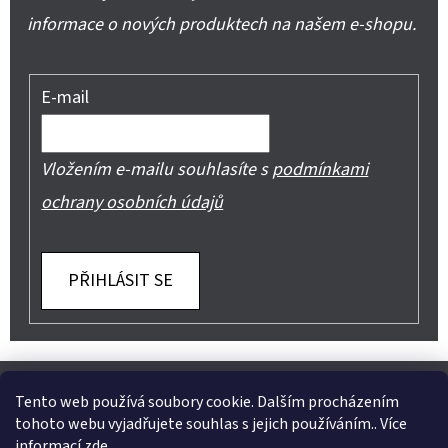
informace o nových produktech na našem e-shopu.
E-mail
Vložením e-mailu souhlasíte s
podmínkami
ochrany osobních údajů
PŘIHLÁSIT SE
Z
Shoptet.cz
Můjprvníeshop.cz
Á
Tento web používá soubory cookie. Dalším procházením
tohoto webu vyjadřujete souhlas s jejich používáním.. Více
P
informací
zde
.