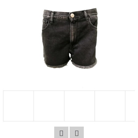
E
T
E
N
A
J
Í
T
?
HLEDAT