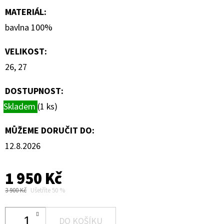
MATERIÁL
:
bavlna 100%
VELIKOST
:
26, 27
DOSTUPNOST:
Skladem
(1 ks)
MŮŽEME DORUČIT DO:
12.8.2026
1 950 Kč
3 900 Kč
Ušetříte 50 %
DO KOŠÍKU