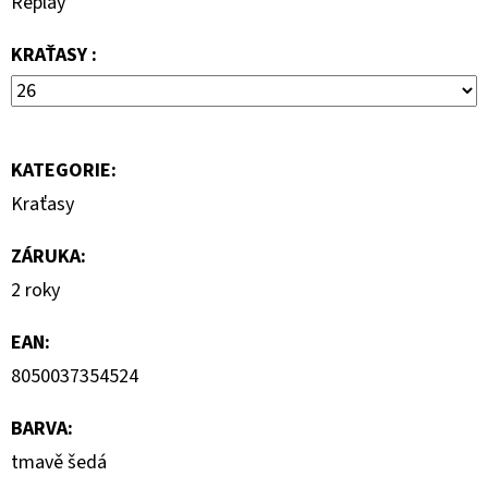
Replay
799
Kč
KRAŤASY :
Původně:
1
590
Kč
KATEGORIE
:
Kraťasy
ZÁRUKA
:
2 roky
EAN
:
8050037354524
BARVA
:
tmavě šedá