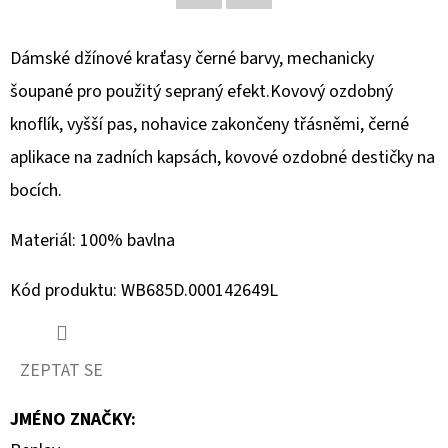
Facebook
Twitter
D
Dámské džínové kraťasy černé barvy, mechanicky
O
šoupané pro použitý sepraný efekt.Kovový ozdobný
P
O
knoflík, vyšší pas, nohavice zakončeny třásněmi, černé
R
aplikace na zadních kapsách, kovové ozdobné destičky na
U
bocích.
Č
U
Materiál: 100% bavlna
J
E
Kód produktu: WB685D.000142649L
M
E
ZEPTAT SE
MAVI
JMÉNO ZNAČKY
:
DÁMSKÉ
CAPRI