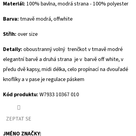
Materiál:
100% bavlna, modrá strana - 100% polyester
D
Barva:
tmavě modrá, offwhite
O
P
Střih:
over size
O
R
Detaily:
oboustranný volný trenčkot v tmavě modré
U
elegantní barvě a druhá strana je v barvě off white, v
Č
U
předu dvě kapsy, midi délka, celo propínací na dvouřadé
J
knoflíky a v pase je regulace páskem
E
M
Kód produktu:
W7933 10367 010
E
ZEPTAT SE
MUSTANG
PÁSEK
JMÉNO ZNAČKY
: