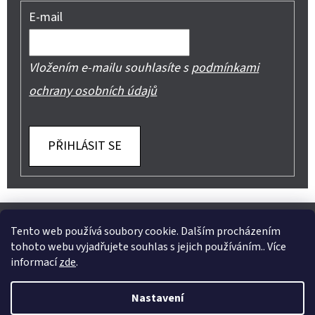
E-mail
Vložením e-mailu souhlasíte s
podmínkami
ochrany osobních údajů
PŘIHLÁSIT SE
Z
Shoptet.cz
Můjprvníeshop.cz
Á
Tento web používá soubory cookie. Dalším procházením
tohoto webu vyjadřujete souhlas s jejich používáním.. Více
P
informací
zde
.
A
Instagram
Nastavení
T
Vytvořil Shoptet