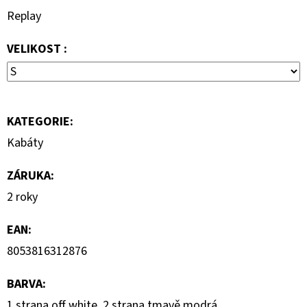
1
Replay
290
Kč
VELIKOST :
KATEGORIE
:
Kabáty
ZÁRUKA
:
2 roky
EAN
:
8053816312876
BARVA
:
1.strana off white, 2.strana tmavě modrá