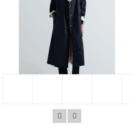
E
T
E
N
A
J
Í
T
?
HLEDAT
Facebook
Twitter