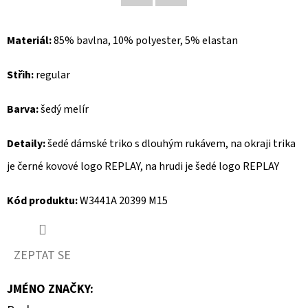
Facebook
Twitter
D
Materiál:
85% bavlna,
10% polyester, 5% elastan
O
P
Střih:
regular
O
R
Barva:
šedý melír
U
Č
Detaily:
šedé dámské triko s dlouhým rukávem, na okraji trika
U
je černé kovové logo REPLAY, na hrudi je šedé logo REPLAY
J
E
Kód produktu:
W3441A 20399 M15
M
E
ZEPTAT SE
REPLAY
JMÉNO ZNAČKY
:
BOTY
NA