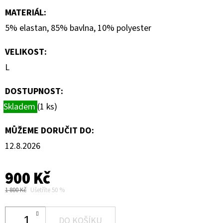
MATERIÁL
:
5% elastan, 85% bavlna, 10% polyester
VELIKOST
:
L
DOSTUPNOST:
Skladem
(1 ks)
MŮŽEME DORUČIT DO:
12.8.2026
900 Kč
1 800 Kč
Ušetříte 50 %
DO KOŠÍKU