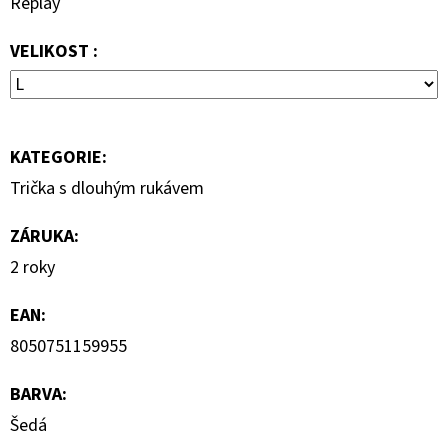
Replay
KLÍNKU
1
VELIKOST :
150
Kč
Původně:
2
300
Kč
KATEGORIE
:
Trička s dlouhým rukávem
ZÁRUKA
:
2 roky
EAN
:
8050751159955
BARVA
:
Šedá