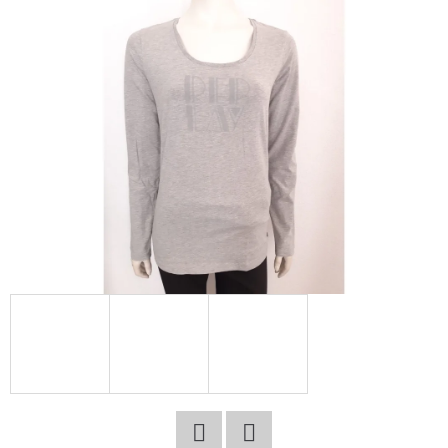
E
T
E
N
A
J
Í
T
?
HLEDAT