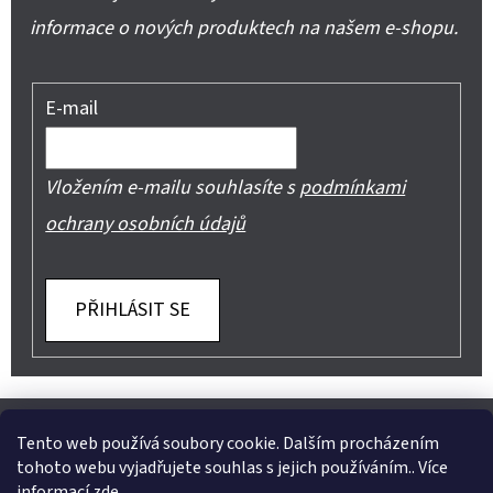
informace o nových produktech na našem e-shopu.
E-mail
Vložením e-mailu souhlasíte s
podmínkami
ochrany osobních údajů
PŘIHLÁSIT SE
Z
Shoptet.cz
Můjprvníeshop.cz
Á
Tento web používá soubory cookie. Dalším procházením
tohoto webu vyjadřujete souhlas s jejich používáním.. Více
P
informací
zde
.