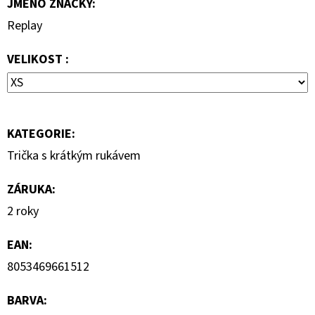
JMÉNO ZNAČKY
:
690
Kč
Replay
VELIKOST :
KATEGORIE
:
Trička s krátkým rukávem
ZÁRUKA
:
2 roky
EAN
:
8053469661512
BARVA
: