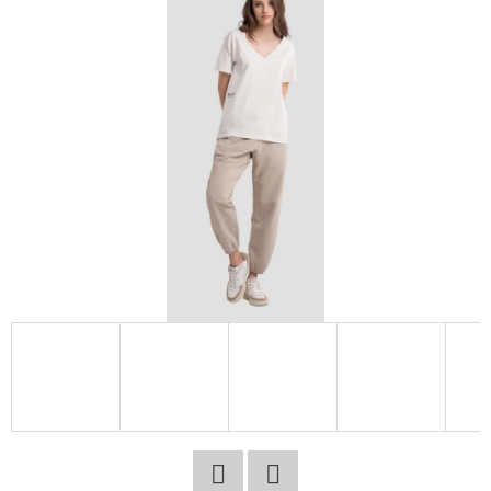
E
T
E
N
A
J
Í
T
?
HLEDAT