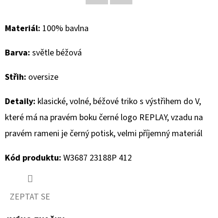
Facebook
Twitter
D
Materiál:
100% bavlna
O
P
Barva:
světle béžová
O
R
Střih:
oversize
U
Č
Detaily:
klasické, volné, béžové triko s výstřihem do V,
U
které má na pravém boku černé logo REPLAY, vzadu na
J
pravém rameni je černý potisk, velmi příjemný materiál
E
M
Kód produktu:
W3687 23188P 412
E
ZEPTAT SE
MUSTANG
PÁSEK