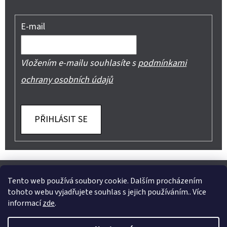
E-mail
Vložením e-mailu souhlasíte s
podmínkami
ochrany osobních údajů
PŘIHLÁSIT SE
Z
Shoptet.cz
Můjprvníeshop.cz
Á
Tento web používá soubory cookie. Dalším procházením
tohoto webu vyjadřujete souhlas s jejich používáním.. Více
P
informací
zde
.
A
Instagram