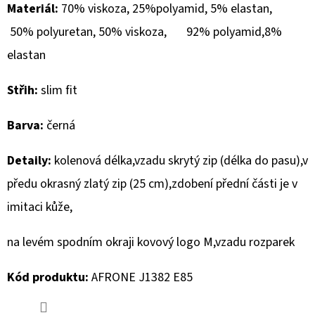
Materiál:
70% viskoza, 25%polyamid, 5% elastan,
D
50% polyuretan, 50% viskoza, 92% polyamid,8%
O
elastan
P
O
Střih:
slim fit
R
U
Barva:
černá
Č
U
Detaily:
kolenová délka,vzadu skrytý zip (délka do pasu),v
J
předu okrasný zlatý zip (25 cm),zdobení přední části je v
E
imitaci kůže,
M
E
na levém spodním okraji kovový logo M,vzadu rozparek
Kód produktu:
AFRONE J1382 E85
REPLAY
BOTY
NA