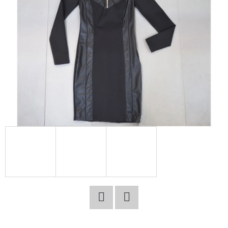
E
T
E
N
A
J
Í
T
?
HLEDAT
Facebook
Twitter