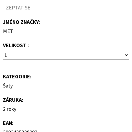
KLÍNKU
ZEPTAT SE
1
150
JMÉNO ZNAČKY
:
Kč
Původně:
MET
2
300
Kč
VELIKOST :
KATEGORIE
:
Šaty
ZÁRUKA
:
2 roky
EAN
: