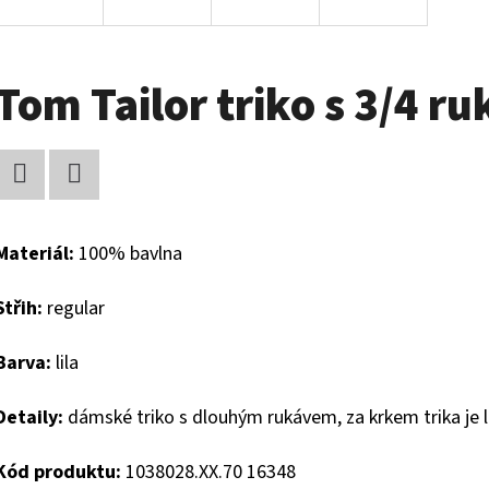
Tom Tailor triko s 3/4 r
Facebook
Twitter
Materiál:
100% bavlna
Střih:
regular
Barva:
lila
Detaily:
dámské triko s dlouhým rukávem, za krkem trika j
Kód produktu:
1038028.XX.70 16348