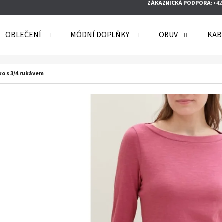
ZÁKAZNICKÁ PODPORA:
+42
OBLEČENÍ
MÓDNÍ DOPLŇKY
OBUV
KAB
O POTŘEBUJETE NAJÍT?
ko s 3/4 rukávem
HLEDAT
DOPORUČUJEME