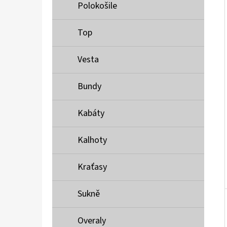
Í
Polokošile
P
A
Top
MUSTANG PÁSEK
N
690 Kč
Vesta
E
L
Bundy
Kabáty
Kalhoty
Kraťasy
Sukně
Overaly