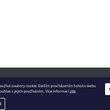
oužívá soubory cookie. Dalším procházením tohoto webu
ouhlas s jejich používáním.. Více informací
zde
.
yhrazena.
Upravit nastavení cookies
í