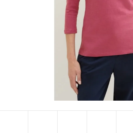
MUSTANG PÁSEK
MUSTANG PÁNSKÉ 
RUKÁVEM
890 Kč
399 Kč