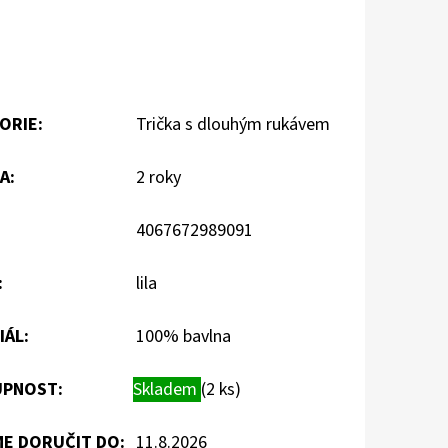
ORIE
:
Trička s dlouhým rukávem
A
:
2 roky
4067672989091
:
lila
IÁL
:
100% bavlna
PNOST:
Skladem
(2 ks)
E DORUČIT DO:
11.8.2026