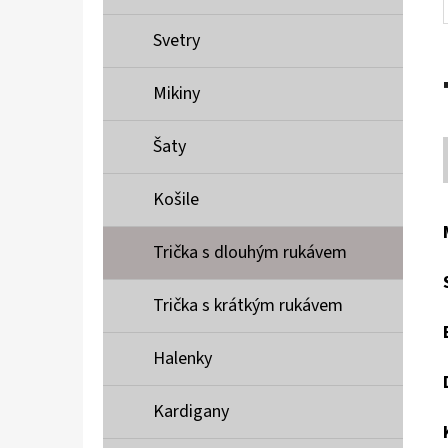
Svetry
Mikiny
Šaty
Košile
Trička s dlouhým rukávem
Trička s krátkým rukávem
Halenky
Kardigany