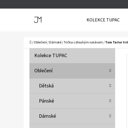
K
Přejít
O
Zpět
Zpět
na
KOLEKCE TUPAC
Š
do
do
obsah
Í
obchodu
obchodu
C
K
Domů
/
Oblečení
/
Dámské
/
Trička s dlouhým rukávem
/
Tom Tailor tri
P
K
Přeskočit
Kolekce TUPAC
A
O
kategorie
T
S
Oblečení
E
T
G
Dětská
O
R
R
A
Pánské
I
N
E
N
Dámské