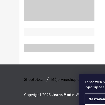
Z
Shoptet.cz
Můjprvníeshop.cz
Á
Tento web p
vyjadřujete s
P
Copyright 2026
Jeans Mode
. Všechna práva v
A
Nastaven