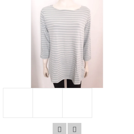
E
T
E
N
A
J
Í
T
?
HLEDAT