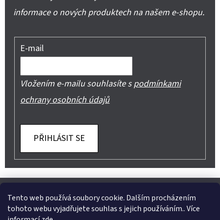
informace o nových produktech na našem e-shopu.
E-mail
Vložením e-mailu souhlasíte s
podmínkami
ochrany osobních údajů
PŘIHLÁSIT SE
Z
Shoptet.cz
Můjprvníeshop.cz
Á
Tento web používá soubory cookie. Dalším procházením
tohoto webu vyjadřujete souhlas s jejich používáním.. Více
P
informací
zde
.