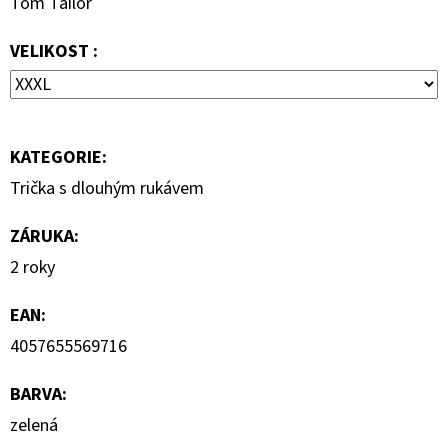
Tom Tailor
KLÍNKU
1
VELIKOST :
150
Kč
Původně:
2
300
Kč
KATEGORIE
:
Trička s dlouhým rukávem
ZÁRUKA
:
2 roky
EAN
:
4057655569716
BARVA
:
zelená