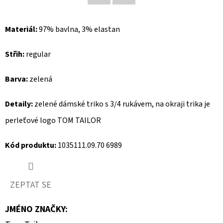
Facebook
Twitter
D
Materiál:
97% bavlna, 3% elastan
O
P
Střih:
regular
O
R
Barva:
zelená
U
Č
Detaily:
zelené dámské triko s 3/4 rukávem, na okraji trika je
U
perleťové logo TOM TAILOR
J
E
Kód produktu:
1035111.09.70 6989
M
E
ZEPTAT SE
REPLAY
JMÉNO ZNAČKY
:
BOTY
NA