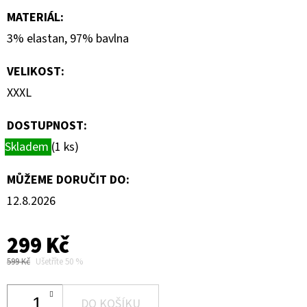
MATERIÁL
:
3% elastan, 97% bavlna
VELIKOST
:
XXXL
DOSTUPNOST:
Skladem
(1 ks)
MŮŽEME DORUČIT DO:
12.8.2026
299 Kč
599 Kč
Ušetříte 50 %
DO KOŠÍKU