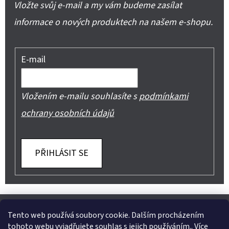
Vložte svůj e-mail a my vám budeme zasílat
informace o nových produktech na našem e-shopu.
E-mail
Vložením e-mailu souhlasíte s
podmínkami
ochrany osobních údajů
PŘIHLÁSIT SE
Z
Shoptet.cz
Můjprvníeshop.cz
Á
Tento web používá soubory cookie. Dalším procházením
tohoto webu vyjadřujete souhlas s jejich používáním.. Více