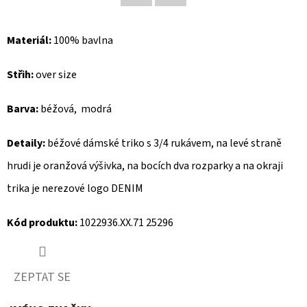
Facebook
Twitter
D
Materiál:
100% bavlna
O
P
Střih:
over size
O
R
Barva:
béžová, modrá
U
Č
Detaily:
béžové dámské triko s 3/4 rukávem, na levé straně
U
hrudi je oranžová výšivka, na bocích dva rozparky a na okraji
J
E
trika je nerezové logo DENIM
M
Kód produktu:
1022936.XX.71 25296
E
ZEPTAT SE
MUSTANG
PÁNSKÉ
TRIKO