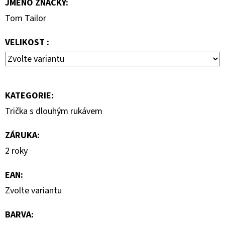
JMÉNO ZNAČKY
:
S
KRÁTKÝM
Tom Tailor
RUKÁVEM
399
VELIKOST :
Kč
KATEGORIE
:
Trička s dlouhým rukávem
ZÁRUKA
:
2 roky
EAN
:
Zvolte variantu
BARVA
: