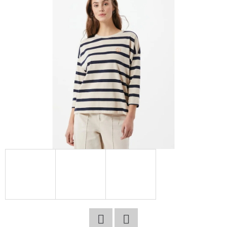
E
T
E
N
A
J
Í
T
?
HLEDAT