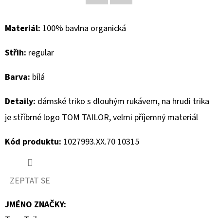
Facebook
Twitter
D
Materiál:
100% bavlna organická
O
P
Střih:
regular
O
R
Barva:
bílá
U
Č
Detaily:
dámské triko s dlouhým rukávem, na hrudi trika
U
je stříbrné logo TOM TAILOR, velmi příjemný materiál
J
E
Kód produktu:
1027993.XX.70 10315
M
E
ZEPTAT SE
MUSTANG
JMÉNO ZNAČKY
:
PÁSEK