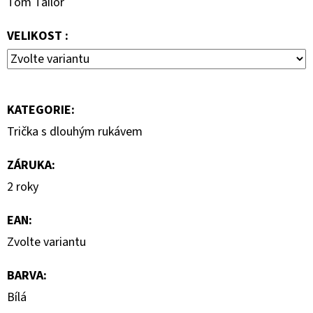
Tom Tailor
690
Kč
VELIKOST :
KATEGORIE
:
Trička s dlouhým rukávem
ZÁRUKA
:
2 roky
EAN
:
Zvolte variantu
BARVA
:
Bílá