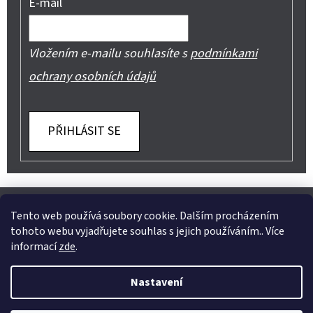
E-mail
Vložením e-mailu souhlasíte s
podmínkami
ochrany osobních údajů
PŘIHLÁSIT SE
Z
Shoptet.cz
Můjprvníeshop.cz
Á
Tento web používá soubory cookie. Dalším procházením
tohoto webu vyjadřujete souhlas s jejich používáním.. Více
P
informací
zde
.
A
Instagram
Nastavení
T
Vytvořil Shoptet