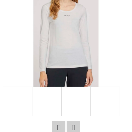
E
T
E
N
A
J
Í
T
?
HLEDAT