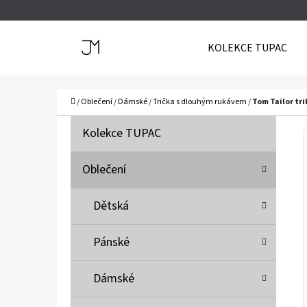
K
Přejít
O
Zpět
Zpět
na
KOLEKCE TUPAC
Š
do
do
obsah
Í
obchodu
obchodu
C
K
Domů
/
Oblečení
/
Dámské
/
Trička s dlouhým rukávem
/
Tom Tailor tr
P
K
Přeskočit
Kolekce TUPAC
A
O
kategorie
T
S
Oblečení
E
T
G
Dětská
O
R
R
A
Pánské
I
N
E
N
Dámské