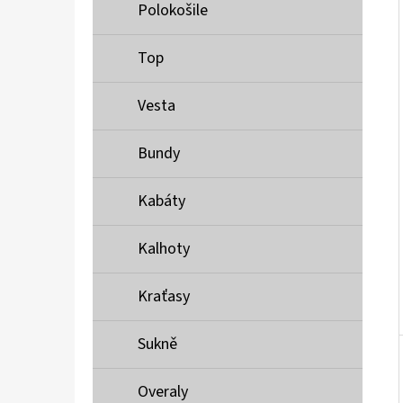
Í
Polokošile
P
A
Top
MUSTANG PÁSEK
N
690 Kč
Vesta
E
L
Bundy
Kabáty
Kalhoty
Kraťasy
Sukně
Overaly