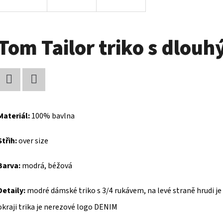
Tom Tailor triko s dlo
Facebook
Twitter
Materiál:
100% bavlna
Střih:
over size
Barva:
modrá, béžová
Detaily:
modré dámské triko s 3/4 rukávem, na levé straně hrudi je
okraji trika je nerezové logo DENIM