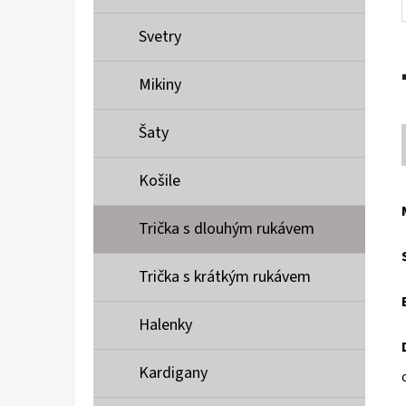
Svetry
Mikiny
Šaty
Košile
Trička s dlouhým rukávem
Trička s krátkým rukávem
Halenky
Kardigany