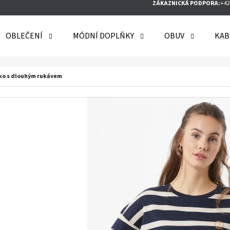
ZÁKAZNICKÁ PODPORA:
+42
OBLEČENÍ
MÓDNÍ DOPLŇKY
OBUV
KAB
O POTŘEBUJETE NAJÍT?
iko s dlouhým rukávem
HLEDAT
DOPORUČUJEME