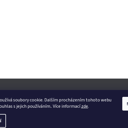
oužívá soubory cookie. Dalším procházením tohoto webu
ouhlas s jejich používáním.. Více informací
zde
.
yhrazena.
Upravit nastavení cookies
í