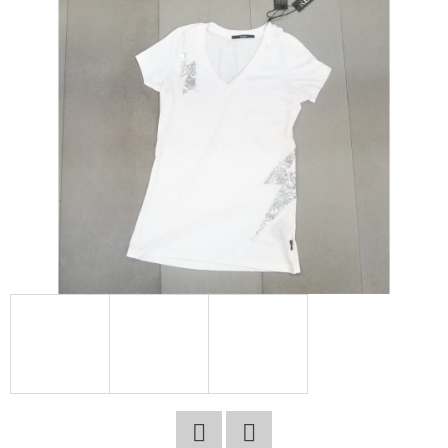
E
T
E
N
A
J
Í
T
?
HLEDAT