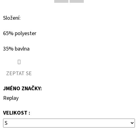
Facebook
Twitter
D
Složení:
O
P
65% polyester
O
R
35% bavlna
U
Č
U
ZEPTAT SE
J
E
JMÉNO ZNAČKY
:
M
Replay
E
VELIKOST :
GEOX
DÁMSKÝ
KABÁT